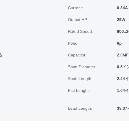
Current:
0.34A
Output HP:
29W
Rated Speed:
800±
Pole:
6p
.
Capacitor:
2.0MF
Shaft Diameter:
0.5イ
Shaft Length:
2.24
Flat Length:
1.04
Lead Length:
39.3