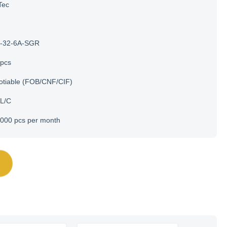
Tec
-32-6A-SGR
 pcs
otiable (FOB/CNF/CIF)
 L/C
000 pcs per month