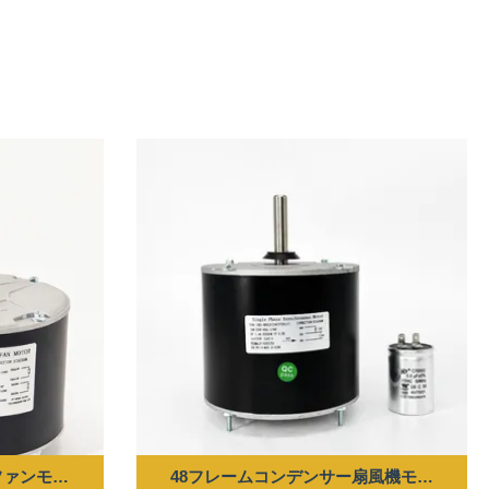
ター - 1/4HP 208/230V 60HZ 1100RPM 5uF/370V CW/
48フレームコンデンサー扇風機モーター - 1/4HP 