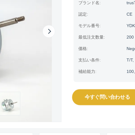
ブランド名:
trus
認定:
CE
モデル番号:
YDK
最低注文数量:
200
価格:
Neg
支払い条件:
T/T,
補給能力:
100,
今すぐ問い合わせる