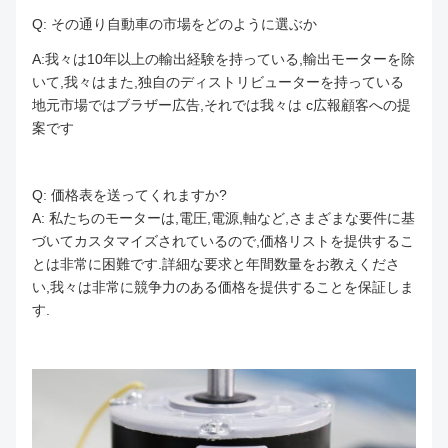
Q: その通り
自動車の市場をどのように選ぶか
A:我々は10年以上の輸出経験を持っている,輸出モーターを除
いて,我々はまた,独自のディストリビューターを持っている
地元市場では
ブラザー
広告,それでは我々は c
広報
顧客への提
案です
Q: 価格表を送ってくれますか?
A: 私たちのモーターは,電圧,電源,軸など,さまざまな要件に基
づいてカスタマイズされているので,価格リストを提供するこ
とは非常に困難です.詳細な要求と年間数量をお教えくださ
い,我々は非常に競争力のある価格を提供することを保証しま
す.