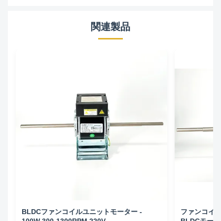
関連製品
BLDCファンコイルユニットモーター -
ファンコイ
100W 300-1300RPM 220V
BLDCモーター 