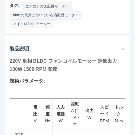
タグ:
エアコンの送風機モーター
bldc の天井に付いている扇風機モーター
マイクロ bldc モーター
製品説明
220V 単相 BLDC ファンコイルモーター 定量出力
180W 1500 RPM 変速
技術パラメータ:
流動
電
頻
入力
スピ
トル
A に
出力
圧
度
電源
ード
ク
つい
W
V
Hz
W
RPM
N·m
て
ZTS-