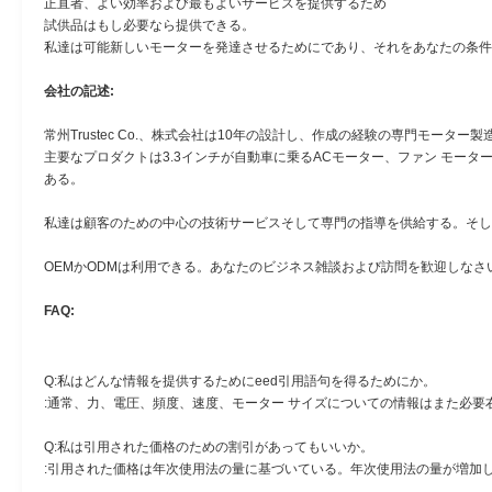
正直者、よい効率および最もよいサービスを提供するため
試供品はもし必要なら提供できる。
私達は可能新しいモーターを発達させるためにであり、それをあなたの条件
会社の記述:
常州Trustec Co.、株式会社は10年の設計し、作成の経験の専門モーター
主要なプロダクトは3.3インチが自動車に乗るACモーター、ファン モータ
ある。
私達は顧客のための中心の技術サービスそして専門の指導を供給する。そし
OEMかODMは利用できる。あなたのビジネス雑談および訪問を歓迎しなさ
FAQ:
Q:私はどんな情報を提供するためにeed引用語句を得るためにか。
:通常、力、電圧、頻度、速度、モーター サイズについての情報はまた必要
Q:私は引用された価格のための割引があってもいいか。
:引用された価格は年次使用法の量に基づいている。年次使用法の量が増加