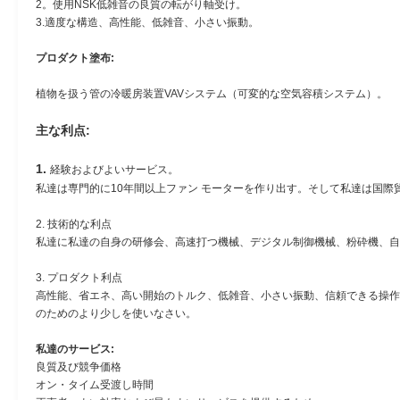
2。使用NSK低雑音の良質の転がり軸受け。
3.適度な構造、高性能、低雑音、小さい振動。
プロダクト塗布:
植物を扱う管の冷暖房装置VAVシステム（可変的な空気容積システム）。
主な利点:
1.
経験およびよいサービス。
私達は専門的に10年間以上ファン モーターを作り出す。そして私達は国
2. 技術的な利点
私達に私達の自身の研修会、高速打つ機械、デジタル制御機械、粉砕機、自
3. プロダクト利点
高性能、省エネ、高い開始のトルク、低雑音、小さい振動、信頼できる操作
のためのより少しを使いなさい。
私達のサービス:
良質及び競争価格
オン・タイム受渡し時間