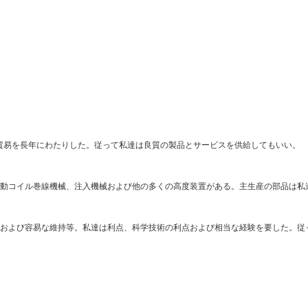
際貿易を長年にわたりした。従って私達は良質の製品とサービスを供給してもいい。
動コイル巻線機械、注入機械および他の多くの高度装置がある。主生産の部品は私
および容易な維持等。私達は利点、科学技術の利点および相当な経験を要した。従