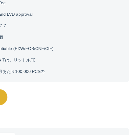
Tec
and LVD approval
7-7
0個
otiable (EXW/FOB/CNF/CIF)
/ Tは、リットル/℃
月あたり100,000 PCSの