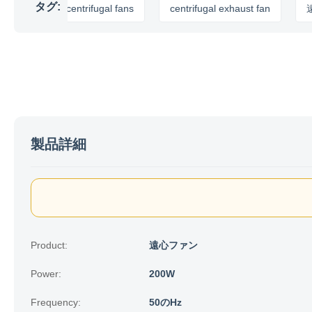
タグ:
ndustrial centrifugal fans
centrifugal exhaust fan
遠心管
製品詳細
Product:
遠心ファン
Power:
200W
Frequency:
50のHz