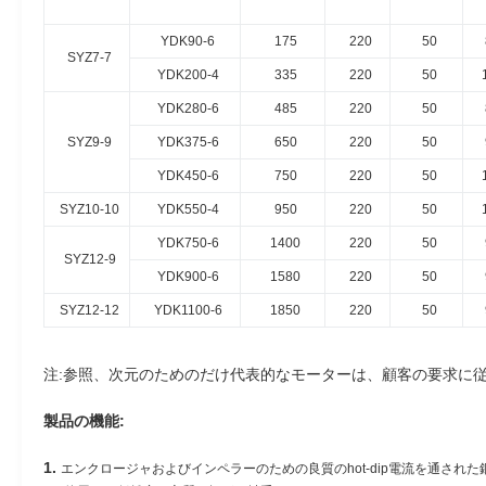
YDK90-6
175
220
50
SYZ7-7
YDK200-4
335
220
50
YDK280-6
485
220
50
SYZ9-9
YDK375-6
650
220
50
YDK450-6
750
220
50
SYZ10-10
YDK550-4
950
220
50
YDK750-6
1400
220
50
SYZ12-9
YDK900-6
1580
220
50
SYZ12-12
YDK1100-6
1850
220
50
注:参照、次元のためのだけ代表的なモーターは、顧客の要求に
製品の機能:
1.
エンクロージャおよびインペラーのための良質のhot-dip電流を通された