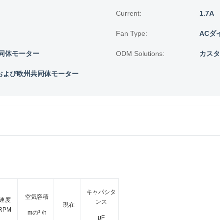
Current:
1.7A
Fan Type:
ACダ
同体モーター
ODM Solutions:
カスタ
Cおよび欧州共同体モーター
キャパシタ
空気容積
速度
ンス
現在
RPM
mの³ /h
μF