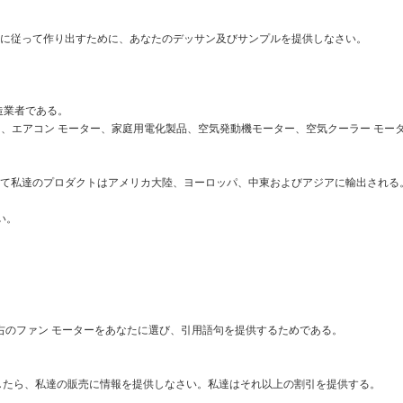
に従って作り出すために、あなたのデッサン及びサンプルを提供しなさい。
製造業者である。
ー、エアコン モーター、家庭用電化製品、空気発動機モーター、空気クーラー モー
て私達のプロダクトはアメリカ大陸、ヨーロッパ、中東およびアジアに輸出される
い。
右のファン モーターをあなたに選び、引用語句を提供するためである。
したら、私達の販売に情報を提供しなさい。私達はそれ以上の割引を提供する。