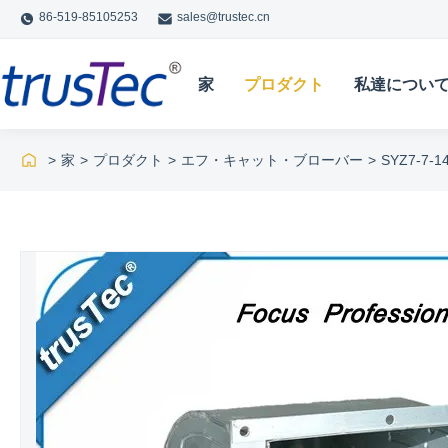
86-519-85105253
sales@trustec.cn
家
プロダクト
私達につい
>
家
>
プロダクト
>
エフ・キャット・ブローバー
>
SYZ7-