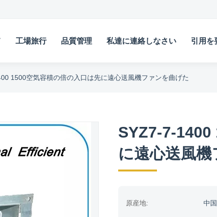
て
工場旅行
品質管理
私達に連絡しなさい
引用を
7-1400 1500空気容積の倍の入口は先に遠心送風機ファンを曲げた
SYZ7-7-1
に遠心送風機
原産地:
中国