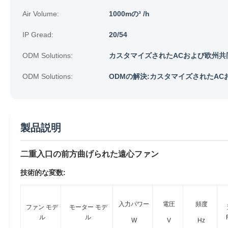
Air Volume:
1000mの³ /h
IP Gread:
20/54
ODM Solutions:
カスタマイズされたACおよび欧州共
ODM Solutions:
ODMの解決:カスタマイズされたA
製品説明
二重入口の前方曲げられた遠心ファン
技術的な変数:
入力パワー
電圧
頻度
ファン モデ
モーター モデ
ル
ル
W
V
Hz