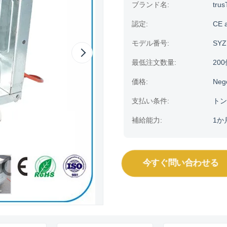
ブランド名:
trus
認定:
CE 
モデル番号:
SYZ
最低注文数量:
20
価格:
Neg
支払い条件:
トン
補給能力:
1か
今すぐ問い合わせる