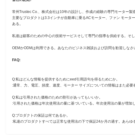
常州Trustec Co.、株式会社は10年の設計し、作成の経験の専門モーター
主要なプロダクトは3.3インチが自動車に乗るACモーター、ファン モータ
ある。
私達は顧客のための中心の技術サービスそして専門の指導を供給する。そし
OEMかODMは利用できる。あなたのビジネス雑談および訪問を歓迎しなさ
FAQ:
Q:私はどんな情報を提供するためにeed引用語句を得るためにか。
:通常、力、電圧、頻度、速度、モーター サイズについての情報はまた必要
Q:私は引用された価格のための割引があってもいいか。
:引用された価格は年次使用法の量に基づいている。年次使用法の量が増加
Q:プロダクトの保証は何であるか。
:私達のプロダクトすべては正常な使用法の下で保証24か月の過す。あら