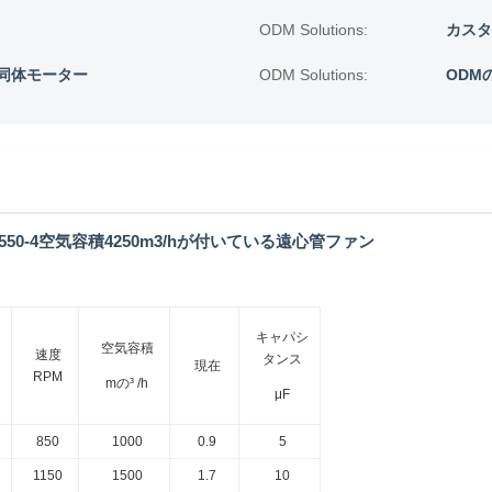
ODM Solutions:
カスタ
同体モーター
ODM Solutions:
ODM
550-4空気容積4250m3/hが付いている遠心管ファン
キャパシ
空気容積
速度
タンス
現在
RPM
mの³ /h
μF
850
1000
0.9
5
1150
1500
1.7
10