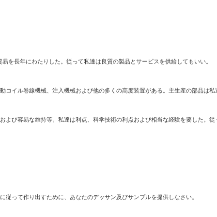
際貿易を長年にわたりした。従って私達は良質の製品とサービスを供給してもいい。
動コイル巻線機械、注入機械および他の多くの高度装置がある。主生産の部品は私
および容易な維持等。私達は利点、科学技術の利点および相当な経験を要した。従
に従って作り出すために、あなたのデッサン及びサンプルを提供しなさい。