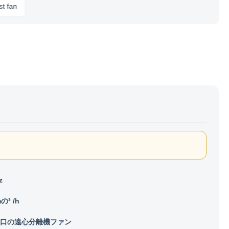
z
の³ /h
口の遠心分離機ファン