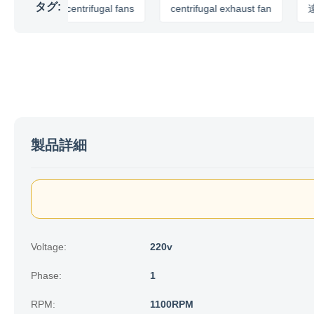
タグ:
ndustrial centrifugal fans
centrifugal exhaust fan
遠心管
製品詳細
Voltage:
220v
Phase:
1
RPM:
1100RPM