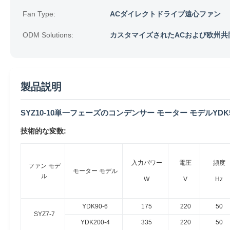
Fan Type:
ACダイレクトドライブ遠心ファン
ODM Solutions:
カスタマイズされたACおよび欧州共
製品説明
SYZ10-10単一フェーズのコンデンサー モーター モデルYDK
技術的な変数:
入力パワー
電圧
頻度
ファン モデ
モーター モデル
ル
W
V
Hz
YDK90-6
175
220
50
SYZ7-7
YDK200-4
335
220
50