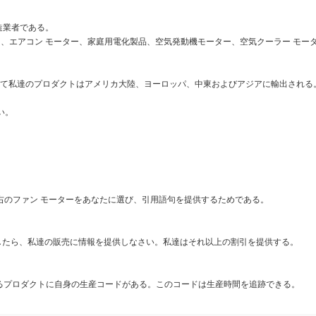
製造業者である。
ー、エアコン モーター、家庭用電化製品、空気発動機モーター、空気クーラー モー
て私達のプロダクトはアメリカ大陸、ヨーロッパ、中東およびアジアに輸出される
い。
右のファン モーターをあなたに選び、引用語句を提供するためである。
したら、私達の販売に情報を提供しなさい。私達はそれ以上の割引を提供する。
ゆるプロダクトに自身の生産コードがある。このコードは生産時間を追跡できる。