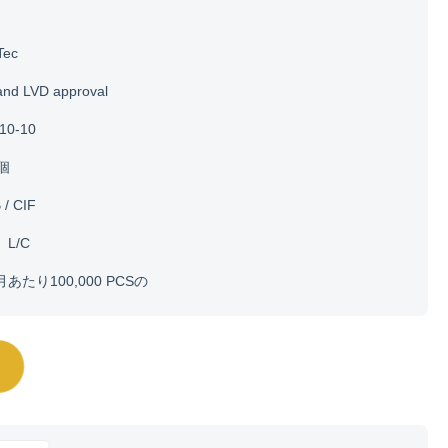
Tec
and LVD approval
10-10
0個
 / CIF
、L/C
月あたり100,000 PCSの