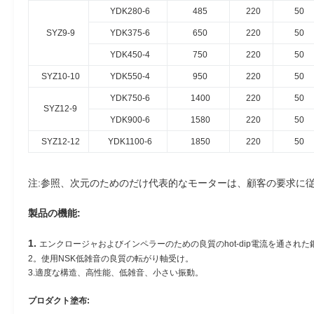
YDK280-6
485
220
50
SYZ9-9
YDK375-6
650
220
50
YDK450-4
750
220
50
SYZ10-10
YDK550-4
950
220
50
YDK750-6
1400
220
50
SYZ12-9
YDK900-6
1580
220
50
SYZ12-12
YDK1100-6
1850
220
50
注:参照、次元のためのだけ代表的なモーターは、顧客の要求に
製品の機能:
1.
エンクロージャおよびインペラーのための良質のhot-dip電流を通された
2。使用NSK低雑音の良質の転がり軸受け。
3.適度な構造、高性能、低雑音、小さい振動。
プロダクト塗布: