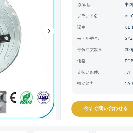
原産地:
中国
ブランド名:
trus
認定:
CE 
モデル番号:
SYZ
最低注文数量:
20
価格:
FOB
支払い条件:
T/T
補給能力:
1か
今すぐ問い合わせる