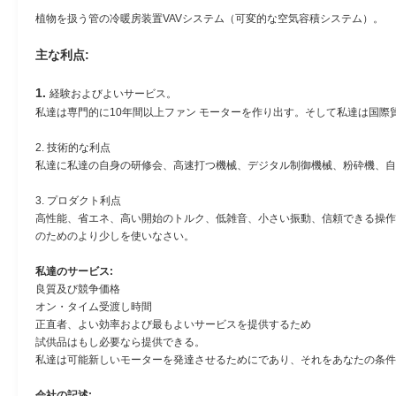
植物を扱う管の冷暖房装置VAVシステム（可変的な空気容積システム）。
主な利点:
1.
経験およびよいサービス。
私達は専門的に10年間以上ファン モーターを作り出す。そして私達は国
2. 技術的な利点
私達に私達の自身の研修会、高速打つ機械、デジタル制御機械、粉砕機、自
3. プロダクト利点
高性能、省エネ、高い開始のトルク、低雑音、小さい振動、信頼できる操作
のためのより少しを使いなさい。
私達のサービス:
良質及び競争価格
オン・タイム受渡し時間
正直者、よい効率および最もよいサービスを提供するため
試供品はもし必要なら提供できる。
私達は可能新しいモーターを発達させるためにであり、それをあなたの条件
会社の記述: