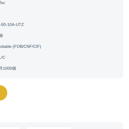
Tec
-50-10A-UTZ
0個
otiable (FOB/CNF/CIF)
L/C
月1000個