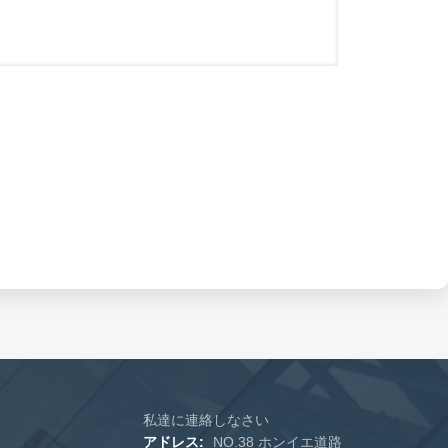
私達に連絡しなさい
アドレス:
NO.38 ホンイエ道路