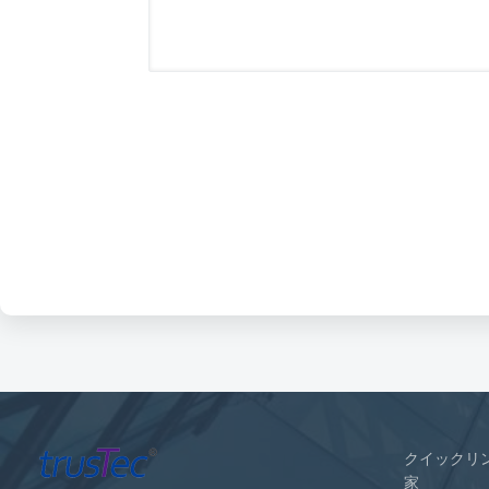
クイックリ
家