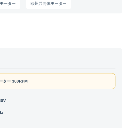
ー
欧州共同体モーター
ター 300RPM
40V
Hz