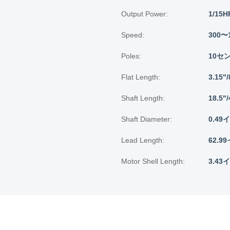
Output Power:
1/15H
Speed:
300〜
Poles:
10セ
Flat Length:
3.15"
Shaft Length:
18.5"
Shaft Diameter:
0.49
Lead Length:
62.9
Motor Shell Length:
3.43