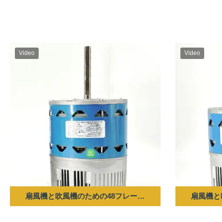
Video
Video
扇風機と吹風機のための48フレームECMモーター - 550W 300-12
扇風機と吹風