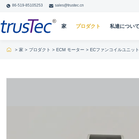
86-519-85105253
sales@trustec.cn
家
プロダクト
私達につい
>
家
>
プロダクト
>
ECM モーター
>
ECファンコイルユニットモーター 