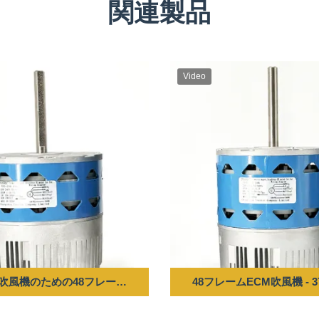
関連製品
Video
00RPM 220-240V 50/60HZ
機のための48フレームECMモーター - 250W 300-1050RPM 220-24
48フレームECM吹風機 - 375W