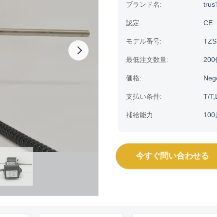
ブランド名:
trus
認定:
CE
モデル番号:
TZS
最低注文数量:
20
価格:
Neg
支払い条件:
T/T,
補給能力:
100
今すぐ問い合わせる