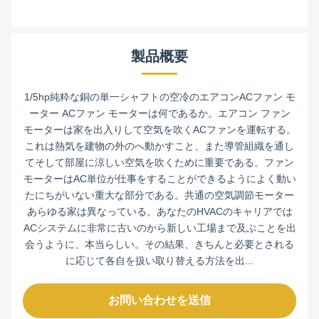
製品概要
1/5hp純粋な銅の単一シャフトの空冷のエアコンACファン モ
ーター ACファン モーターは何であるか。エアコン ファン
モーターは家を出入りして空気を吹くACファンを運転する。
これは熱気を建物の外のへ動かすこと、また導管組織を通し
てそして部屋に涼しい空気を吹くために重要である。ファン
モーターはAC単位が仕事をすることができるようによく動い
たにちがいない重大な部分である。共通の空気調節モーター
あらゆる家は異なっている。あなたのHVACのキャリアでは
ACシステムに非常に古いのから新しい工場まで及ぶことを出
会うように、本当らしい。その結果、きちんと必要とされる
に応じて各自を扱い取り替える方法を出...
お問い合わせを送信