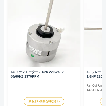
ACファンモーター - 1/25 220-240V
42 フレー
50/60HZ 1370RPM
1/6HP 220-
Fan Coil Unit 
1300RPM/3SPD
Specifications
Type Permanent
最もよい価格を得なさい
TEAO (Totally 