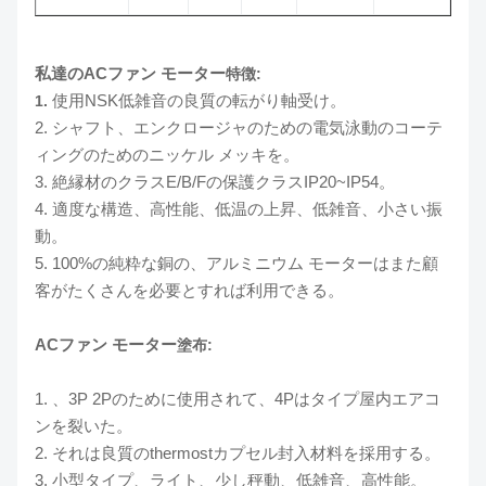
私達のACファン モーター
特徴:
使用NSK低雑音の良質の転がり軸受け。
1.
2. シャフト、エンクロージャのための電気泳動のコーテ
ィングのためのニッケル メッキを。
3. 絶縁材のクラスE/B/Fの保護クラスIP20~IP54。
4. 適度な構造、高性能、低温の上昇、低雑音、小さい振
動。
5. 100%の純粋な銅の、アルミニウム モーターはまた顧
客がたくさんを必要とすれば利用できる。
ACファン モーター
塗布:
1. 、3P 2Pのために使用されて、4Pはタイプ屋内エアコ
ンを裂いた。
2. それは良質のthermostカプセル封入材料を採用する。
3. 小型タイプ、ライト、少し秤動、低雑音、高性能。