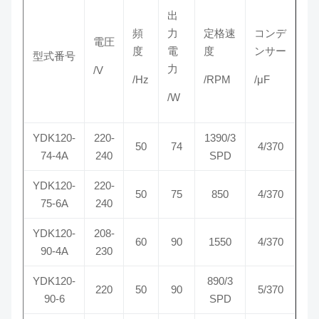
出
頻
力
定格速
コンデ
電圧
度
電
度
ンサー
型式番号
力
/V
/Hz
/RPM
/μF
/W
YDK120-
220-
1390/3
50
74
4/370
74-4A
240
SPD
YDK120-
220-
50
75
850
4/370
75-6A
240
YDK120-
208-
60
90
1550
4/370
90-4A
230
YDK120-
890/3
220
50
90
5/370
90-6
SPD