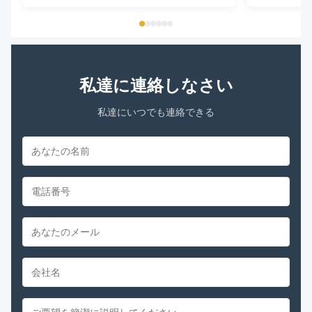
Equipped With
Phase Single P
私達に連絡しなさい
私達にいつでも連絡できる