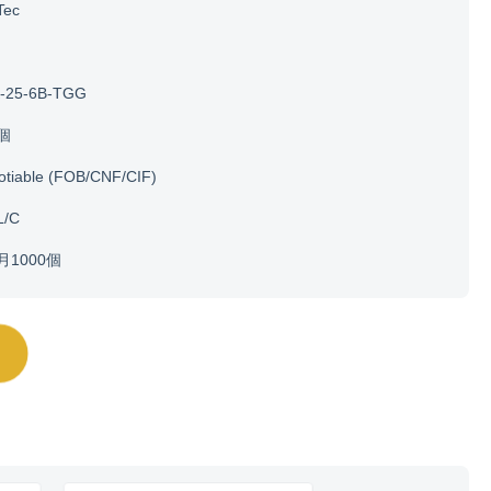
Tec
-25-6B-TGG
0個
otiable (FOB/CNF/CIF)
L/C
月1000個