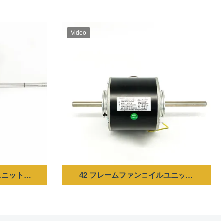
Video
SPD CCW-LE
ーター - 320W 220V 60HZ 1100RPM/3SPD CW-LE
42 フレームファンコイルユニットモーター - 63/85