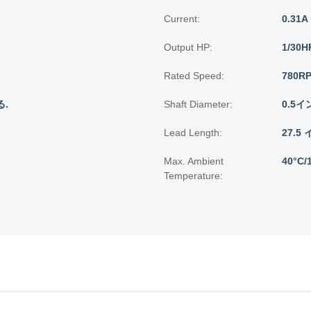
Current:
0.31A
Output HP:
1/30H
Rated Speed:
780R
.
Shaft Diameter:
0.5イ
Lead Length:
27.5 
Max. Ambient
40°C/
Temperature: