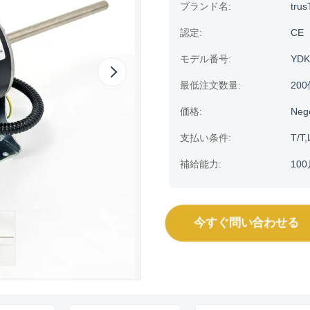
ブランド名:
trus
認定:
CE
モデル番号:
YDK
最低注文数量:
20
価格:
Neg
支払い条件:
T/T,
補給能力:
100
今すぐ問い合わせる