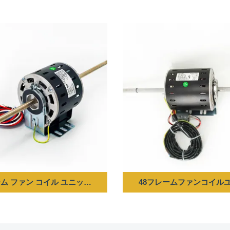
 1550RPM/5SPD CW-LE
ム ファン コイル ユニット モーター - 55W 127V 60HZ 1100RPM/3
48フレームファンコイルユニットモ