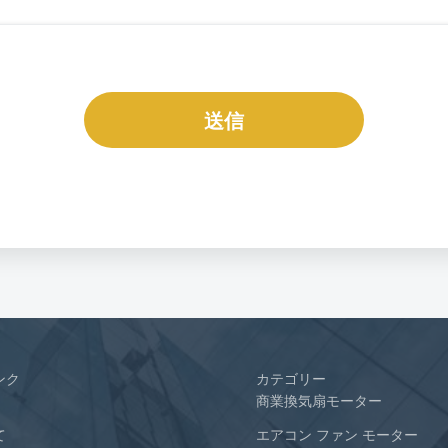
送信
ンク
カテゴリー
商業換気扇モーター
て
エアコン ファン モーター