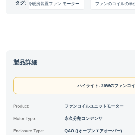
タグ:
冷暖房装置ファン モーター
ファンのコイルの単位モー
製品詳細
ハイライト:
25Wのファンコ
Product:
ファンコイルユニットモーター
Motor Type:
永久分割コンデンサ
Enclosure Type:
QAO ((オープンエアオーバー)