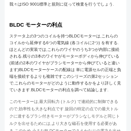
我々はISO 9001標準と規則に従って検査を行うでしょう.
BLDC モーターの利点
ステータ上の3つのコイルを持つBLDCモーターは,これらの
コイルから延伸する6つの電気線 (各コイルに2つ) を有する.
ほとんどの実装では,これらのワイヤのうち3つが内部に接続
される.残りの3本のワイヤがモーターボディから伸びている
(前述の2本のワイヤがブラシモーターから伸びていると違い
ます)BLDCモーターケースの配線は 単に電源セルの正端と負
端を接続するよりも複雑ですこのシリーズの第2セッション
で,これらのモーターがどのように動作するかをより詳しく見
ていきます.BLDCモーターの利点を調べて結論します.
このモーターは,最大回転力 (トルク) で連続的に制御できる
ので,効率性も大きな利点です.旋回の特定の点での最大トル
クに達するブラシ付きモーターがブラシなしモデルと同じト
ルクを出せるためには,より大きな磁石を使用する必要があ
る.このため,小さなBLDCモーターでさえかなりの電力を出せ