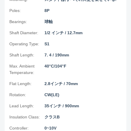
Poles:
8P
Bearings:
球軸
Shaft Diameter:
1/2 インチ / 12.7mm
Operating Type:
S1
Shaft Length:
7. 4 / 190mm
Max. Ambient
40°C/104°F
Temperature:
Flat Length:
2.8インチ / 70mm
Rotation:
CW(LE)
Lead Length:
35インチ / 900mm
Insulation Class:
クラスB
Controller:
0~10V