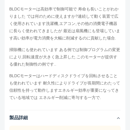
BLDCモーターは高効率で制御可能で 寿命も長いことがわか
りました では何のために使えますか?連続して動く装置で広
く使用されています洗濯機,エアコン,その他の消費電子機器
に長らく使われてきましたが 最近は扇風機にも登場していま
す高い効率が電力消費を大幅に削減するのに貢献した場合.
掃除機にも使われています ある例では制御プログラムの変更
により,回転速度が大きく急上昇した.このモーターが提供す
る優れた制御性の例です..
BLDCモーターはハードディスクドライブを回転させること
も使われています 耐久性によりドライブが長期間にわたって
信頼性を持って動作しますエネルギー効率が重要になってき
ている地域では エネルギー削減に寄与する一方で.
製品詳細