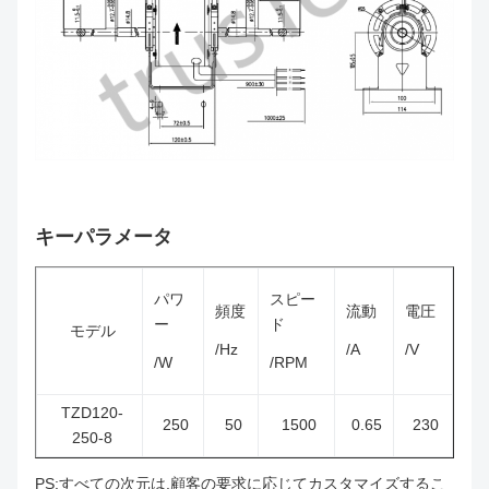
キーパラメータ
パワ
スピー
頻度
流動
電圧
ー
ド
モデル
/Hz
/A
/V
/W
/RPM
TZD120-
250
50
1500
0.65
230
250-8
PS:すべての次元は,顧客の要求に応じてカスタマイズするこ