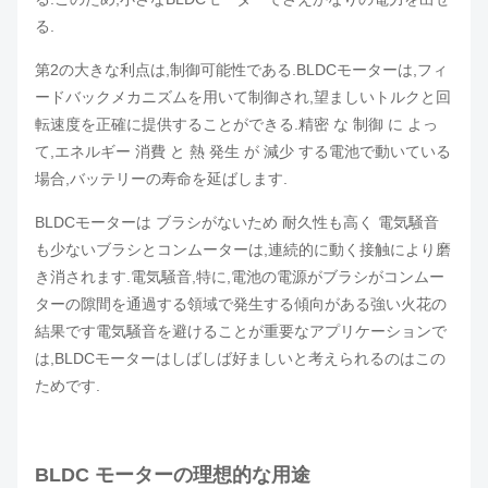
る.
第2の大きな利点は,制御可能性である.BLDCモーターは,フィ
ードバックメカニズムを用いて制御され,望ましいトルクと回
転速度を正確に提供することができる.精密 な 制御 に よっ
て,エネルギー 消費 と 熱 発生 が 減少 する電池で動いている
場合,バッテリーの寿命を延ばします.
BLDCモーターは ブラシがないため 耐久性も高く 電気騒音
も少ないブラシとコンムーターは,連続的に動く接触により磨
き消されます.電気騒音,特に,電池の電源がブラシがコンムー
ターの隙間を通過する領域で発生する傾向がある強い火花の
結果です電気騒音を避けることが重要なアプリケーションで
は,BLDCモーターはしばしば好ましいと考えられるのはこの
ためです.
BLDC モーターの理想的な用途