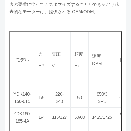
客の要求に従ってカスタマイズすることができるだけ代
表的なモーターは、提供される OEM/ODM。
力
電圧
頻度
速度
モデル
回転
RPM
HP
V
Hz
YDK140-
220-
850/3
1/5
50
CCW
150-6T5
240
SPD
YDK160-
CW-
1/4
115/127
50/60
1425/1725
185-4A
SE