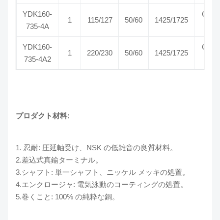
YDK160-
CW-
1
115/127
50/60
1425/1725
735-4A
SE
YDK160-
CW-
1
220/230
50/60
1425/1725
735-4A2
SE
プロダクト材料:
1. 忍耐: 圧延軸受け、NSK の低雑音の良質材料。
2.差込式真鍮ターミナル。
3.シャフト: 単一シャフト、ニッケル メッキの処置。
4.エンクロージャ: 電気泳動のコーティングの処置。
5.巻くこと: 100% の純粋な銅。