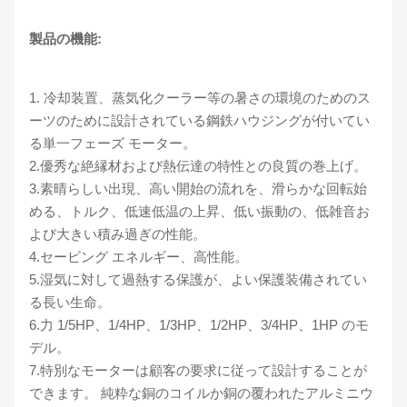
製品の機能:
1. 冷却装置、蒸気化クーラー等の暑さの環境のためのス
ーツのために設計されている鋼鉄ハウジングが付いてい
る単一フェーズ モーター。
2.優秀な絶縁材および熱伝達の特性との良質の巻上げ。
3.素晴らしい出現、高い開始の流れを、滑らかな回転始
める、トルク、低速低温の上昇、低い振動の、低雑音お
よび大きい積み過ぎの性能。
4.セービング エネルギー、高性能。
5.湿気に対して過熱する保護が、よい保護装備されてい
る長い生命。
6.力 1/5HP、1/4HP、1/3HP、1/2HP、3/4HP、1HP のモ
デル。
7.特別なモーターは顧客の要求に従って設計することが
できます。 純粋な銅のコイルか銅の覆われたアルミニウ