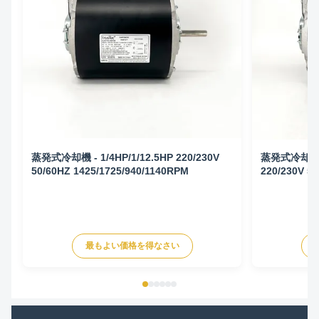
蒸発式冷却機 - 1/4HP/1/12.5HP 220/230V
蒸発式冷却機 モ
50/60HZ 1425/1725/940/1140RPM
220/230V 5
1425/1725/
最もよい価格を得なさい