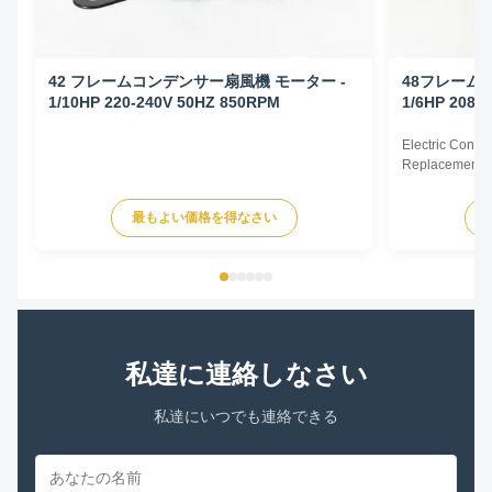
42 フレームコンデンサー扇風機 モーター -
48フレーム
1/10HP 220-240V 50HZ 850RPM
1/6HP 208-
Electric Cond
Replacement F
60Hz 1/6HP Te
HP Voltage Sp
最もよい価格を得なさい
YDK140-125-6
FSE1016S 372
230V 60Hz 107
私達に連絡しなさい
私達にいつでも連絡できる