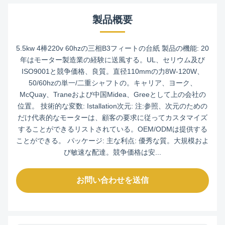
製品概要
5.5kw 4棒220v 60hzの三相B3フィートの台紙 製品の機能: 20
年はモーター製造業の経験に送風する。UL、セリウム及び
ISO9001と競争価格、良質。直径110mmの力8W-120W、
50/60hzの単一/二重シャフトの。キャリア、ヨーク、
McQuay、Traneおよび中国Midea、Greeとして上の会社の
位置。 技術的な変数: Istallation次元: 注:参照、次元のための
だけ代表的なモーターは、顧客の要求に従ってカスタマイズ
することができるリストされている。OEM/ODMは提供する
ことができる。 パッケージ: 主な利点: 優秀な質。大規模およ
び敏速な配達。競争価格は安...
お問い合わせを送信