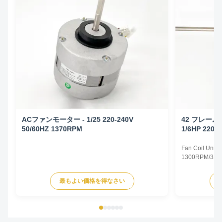
ACファンモーター - 1/25 220-240V
42 フレー
50/60HZ 1370RPM
1/6HP 220-
Fan Coil Unit 
1300RPM/3SPD
Specifications
Type Permanent
最もよい価格を得なさい
TEAO (Totally 
Equipped With
Phase Single P