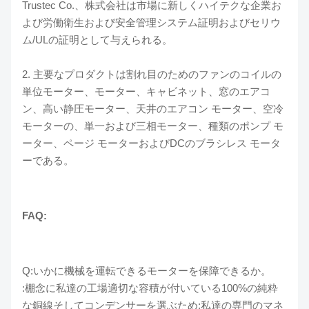
Trustec Co.、株式会社は市場に新しくハイテクな企業お
よび労働衛生および安全管理システム証明およびセリウ
ム/ULの証明として与えられる。
2. 主要なプロダクトは割れ目のためのファンのコイルの
単位モーター、モーター、キャビネット、窓のエアコ
ン、高い静圧モーター、天井のエアコン モーター、空冷
モーターの、単一および三相モーター、種類のポンプ モ
ーター、ページ モーターおよびDCのブラシレス モータ
ーである。
FAQ:
Q:いかに機械を運転できるモーターを保障できるか。
:棚念に私達の工場適切な容積が付いている100%の純粋
な銅線そしてコンデンサーを選ぶため;私達の専門のマネ