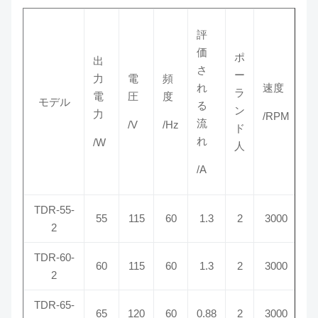
評
価
ポ
出
さ
ー
力
電
頻
れ
速度
ラ
電
圧
度
モデル
る
ン
力
/RPM
流
/V
/Hz
ド
れ
/W
人
/A
TDR-55-
55
115
60
1.3
2
3000
2
TDR-60-
60
115
60
1.3
2
3000
2
TDR-65-
65
120
60
0.88
2
3000