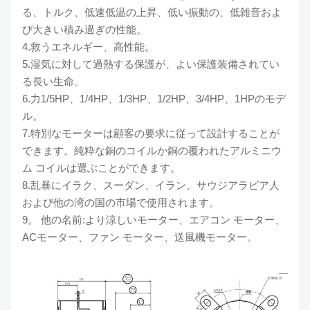
る、トルク、低速低温の上昇、低い振動の、低雑音およ
び大きい積み過ぎの性能。
4.救うエネルギー、高性能。
5.湿気に対して過熱する保護が、よい保護装備されてい
る長い生命。
6.力1/5HP、1/4HP、1/3HP、1/2HP、3/4HP、1HPのモデ
ル。
7.特別なモーターは顧客の要求に従って設計することが
できます。純粋な銅のコイルか銅の覆われたアルミニウ
ム コイルは選ぶことができます。
8.乱暴にイラク、スーダン、イラン、サウジアラビア人
および他の湾の国の市場で使用されます。
9。 他の名前:より涼しいモーター、エアコン モーター、
ACモーター、ファン モーター、送風機モーター。