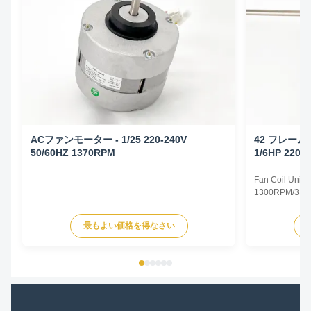
ACファンモーター - 1/25 220-240V
42 フレー
50/60HZ 1370RPM
1/6HP 220-
Fan Coil Unit 
1300RPM/3SPD
Specifications
Type Permanent
最もよい価格を得なさい
TEAO (Totally 
Equipped With
Phase Single P