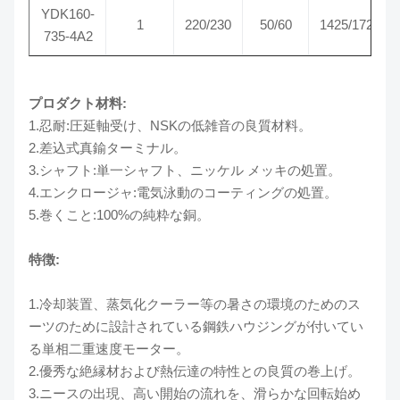
YDK160-
1
220/230
50/60
1425/1725
735-4A2
プロダクト材料:
1.忍耐:圧延軸受け、NSKの低雑音の良質材料。
2.差込式真鍮ターミナル。
3.シャフト:単一シャフト、ニッケル メッキの処置。
4.エンクロージャ:電気泳動のコーティングの処置。
5.巻くこと:100%の純粋な銅。
特徴:
1.冷却装置、蒸気化クーラー等の暑さの環境のためのス
ーツのために設計されている鋼鉄ハウジングが付いてい
る単相二重速度モーター。
2.優秀な絶縁材および熱伝達の特性との良質の巻上げ。
3.ニースの出現、高い開始の流れを、滑らかな回転始め