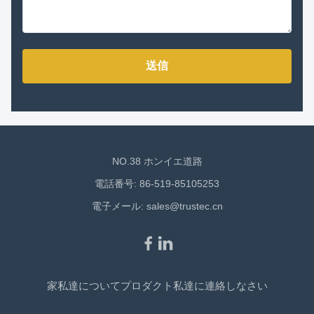
送信
NO.38 ホンイエ道路
電話番号: 86-519-85105253
電子メール:
sales@trustec.cn
家
私達について
プロダクト
私達に連絡しなさい