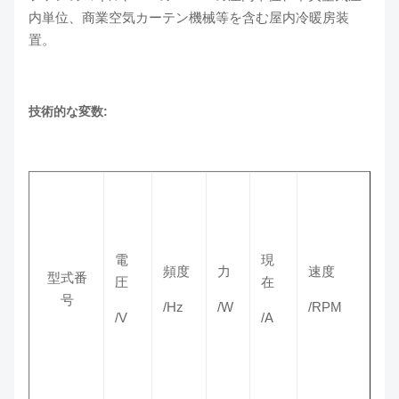
内単位、商業空気カーテン機械等を含む屋内冷暖房装
置。
技術的な変数:
電
現
頻度
力
速度
型式番
圧
在
号
/Hz
/W
/RPM
/V
/A