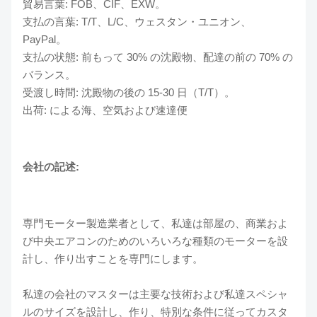
貿易言葉: FOB、CIF、EXW。
支払の言葉: T/T、L/C、ウェスタン・ユニオン、
PayPal。
支払の状態: 前もって 30% の沈殿物、配達の前の 70% の
バランス。
受渡し時間: 沈殿物の後の 15-30 日（T/T）。
出荷: による海、空気および速達便
会社の記述:
専門モーター製造業者として、私達は部屋の、商業およ
び中央エアコンのためのいろいろな種類のモーターを設
計し、作り出すことを専門にします。
私達の会社のマスターは主要な技術および私達スペシャ
ルのサイズを設計し、作り、特別な条件に従ってカスタ