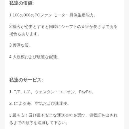
私達の価値:
1.100の000のPCファン モーター月例生産能力。
2.
顧客が必要とすると同時にシャフトの直径か長さはである
場合もあります。
3.
優秀な質。
4.大規模および敏速な配達。
私達のサービス:
1.
T/T、L/C、ウェスタン・ユニオン、PayPal。
2. による
海、
空気
および
速達便。
3.
最も安く
及び最も安全な運送会社を選び、領収証を出され
るまでの順序を追跡して下さい。