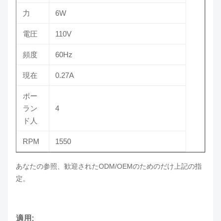
力
6W
電圧
110V
頻度
60Hz
現在
0.27A
ポー
ラン
4
ド人
RPM
1550
あなたの参照、歓迎されたODM/OEMのためのだけ上記の指
定。
適用: