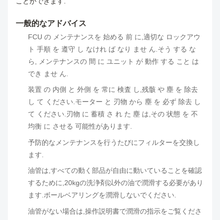
ことができます.
一般的なアドバイス
FCU の メンテナンスを 始める 前 に,適切な ロックアウ
ト 手順 を 遵守 し なけれ ば なり ませ ん.そう する な
ら, メンテナンスの 間 に ユニット が 動作 する こと は
でき ませ ん.
装置 の 内側 と 外側 を 常に 検査 し,残骸 や 塵 を 除去
し て ください.モーター と 刃物 から 塵 を 必ず 除去 し
て ください.刃物 に 蓄積 さ れ た 塵 は,その 状態 を 不
均衡 に させる 可能性があります.
予防的なメンテナンスを行うたびにフィルターを交換し
ます.
油管は,すべての動く部品が自由に動いていることを確認
するために,20kgの洗浄剤以外の油で潤滑する必要があり
ます.ボールベアリングを潤滑しないでください.
油管がない場合は,操作説明書で潤滑の指示をご覧くださ