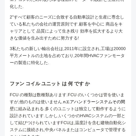
化した.
2"すべて顧客のニーズに合致する自動車設計と生産に専念し
ている私たちの会社の運営原則です.顧客を中心に 商品をキ
ャリアとして 品質によって生き残り 効率を拡大するより大
きな価値を生み出すために努力する!
3私たちの新しい輸出会社は,2011年に設立され,工場は20000
平方メートルの土地を占めており,20年間HVACファンモータ
ーの製造に特化した.
ファン コイル ユニット は 何 です か
FCU の種類は数種類あります.FCU のいくつかは管を使いま
すが,他のものは使いません.
n
エアハンドラーシステム
その間
壁に組み込まれる.多くのユニットは独立して動作するように
設計されています.しかし,いくつかのHVACシステムの一部と
して結びつけられていますFCUは,温度計を含む建物自動化シ
ステムに接続され,中央パネルまたはコンピュータで管理する