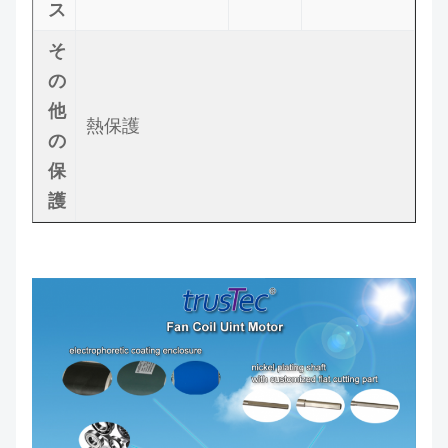
ス
そ
の
他
熱保護
の
保
護