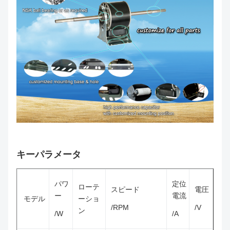
キーパラメータ
パワ
定位
ローテ
スピード
電圧
ー
電流
モデル
ーショ
/RPM
/V
ン
/W
/A