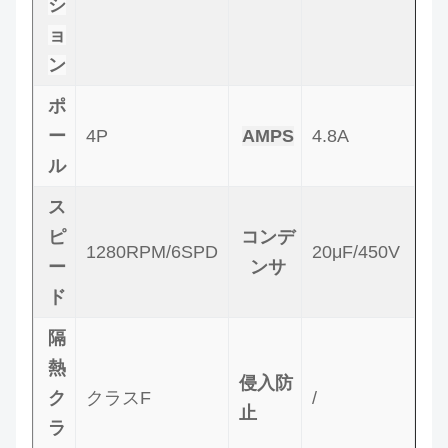
シ
ョ
ン
ポ
ー
4P
AMPS
4.8A
ル
ス
ピ
コンデ
1280RPM/6SPD
20μF/450V
ー
ンサ
ド
隔
熱
侵入防
ク
クラスF
/
止
ラ