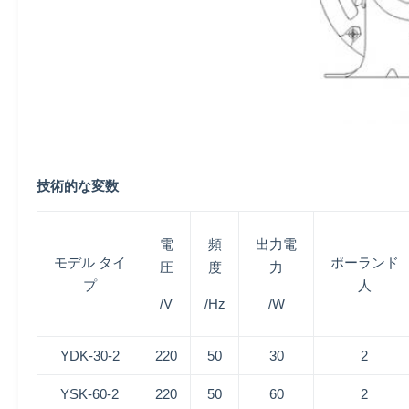
技術的な変数
電
頻
出力電
モデル タイ
ポーランド
圧
度
力
プ
人
/V
/Hz
/W
YDK-30-2
220
50
30
2
YSK-60-2
220
50
60
2