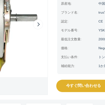
原産地:
中国
ブランド名:
trus
認定:
CE
モデル番号:
YSK
最低注文数量:
20
価格:
Neg
支払い条件:
トン
補給能力:
1か
今すぐ問い合わせる