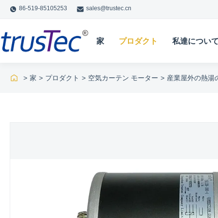
86-519-85105253
sales@trustec.cn
家
プロダクト
私達につい
>
家
>
プロダクト
>
空気カーテン モーター
>
産業屋外の熱湯