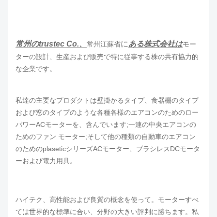
常州のtrustec Co.、
に
ある株式会社は
常州江蘇省
モー
ターの設計、生産および販売で特に従事する株の共有協力的
な企業です。
私達の主要なプロダクトは壁掛かるタイプ、食器棚のタイプ
および窓のタイプのような各種各様のエアコンのためのロー
パワーACモーターを、含んでいます;一連の中央エアコンの
ためのファン モーター;そして他の種類の自動車のエアコン
のためのplaseticシリーズACモーター、ブラシレスDCモータ
ーおよび電力用具。
ハイテク、高性能および良質の概念を使って。モーターすべ
ては世界的な標準に合い、分野の大きい評判に勝ちます。私