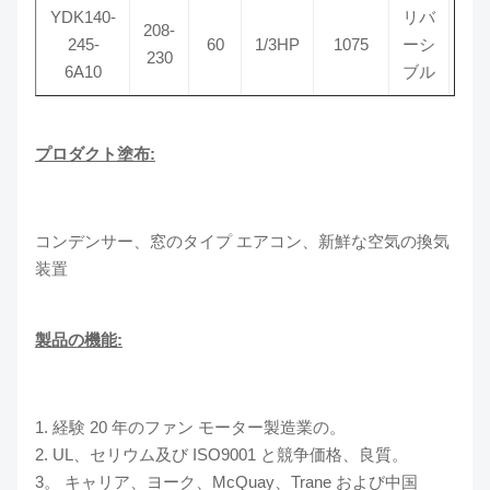
YDK140-
リバ
208-
245-
60
1/3HP
1075
ーシ
7
230
6A10
ブル
プロダクト塗布:
コンデンサー、窓のタイプ エアコン、新鮮な空気の換気
装置
製品の機能:
1. 経験 20 年のファン モーター製造業の。
2. UL、セリウム及び ISO9001 と競争価格、良質。
3。 キャリア、ヨーク、McQuay、Trane および中国