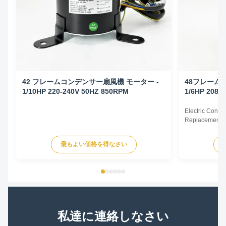
42 フレームコンデンサー扇風機 モーター -
48フレーム
1/10HP 220-240V 50HZ 850RPM
1/6HP 208-
Electric Cond
Replacement F
60Hz 1/6HP Te
HP Voltage Sp
最もよい価格を得なさい
YDK140-125-6
FSE1016S 372
230V 60Hz 107
私達に連絡しなさい