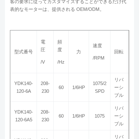
客の要求に従ってカスタマイズすることができるだけ代
表的なモーターは、提供される OEM/ODM。
電
頻
コ
速度
圧
度
サ
型式番号
力
回転
/RPM
/V
/Hz
/M
リバ
YDK140-
208-
1075/2
60
1/6HP
ーシ
5
120-6A
230
SPD
ブル
リバ
YDK140-
208-
60
1/6HP
1075
ーシ
5
120-6A5
230
ブル
リバ