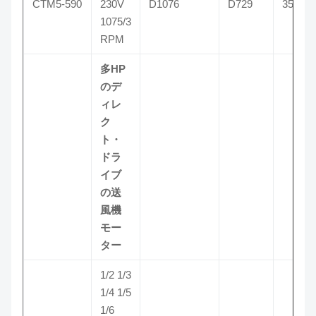
CTM5-590
230V
D1076
D729
3590
1075/3
RPM
多HP
のデ
ィレ
ク
ト・
ドラ
イブ
の送
風機
モー
ター
1/2 1/3
1/4 1/5
1/6