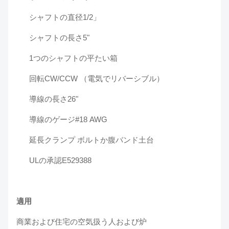
シャフトの直径1/2」
シャフトの長さ5"
1つのシャフトの平たい箱
回転CW/CCW （電気でリバーシブル）
導線の長さ26"
導線のゲージ#18 AWG
延長クランプ ボルトか腹バンド土台
ULの承認E529388
適用
商業および住宅の空気扱う人および炉