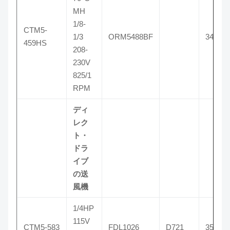
MH
1/8-
CTM5-
1/3
ORM5488BF
3459H
459HS
208-
230V
825/1
RPM
ディ
レク
ト・
ドラ
イブ
の送
風機
1/4HP
115V
CTM5-583
FDL1026
D721
3583