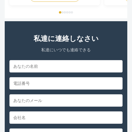
WAGNER YORK SOURCE 1 MARATHON MARS
offered. Elect
NORDYNE/ PARTNERS CHOICE PACKARD
Output Power 1
RHEEM/RUUD PROTECH CONDENSER FAN
MOTORS ...
私達に連絡しなさい
私達にいつでも連絡できる