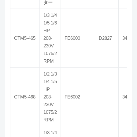
ター
1/3 1/4
1/5 1/6
HP
CTM5-465
208-
FE6000
D2827
3465
230V
1075/2
RPM
1/2 1/3
1/4 1/5
HP
CTM5-468
208-
FE6002
3468
230V
1075/2
RPM
1/3 1/4