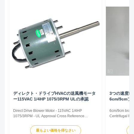
ディレクト・ドライブHVACの送風機モータ
3つの速度H
ー115VAC 1/4HP 1075/3RPM ULの承認
6cm/9cm
Direct Drive Blower Motor - 115VAC 1/4HP
6cm/9cm brack
1075/3RPM - UL Approval Cross Reference
Centrifugal Fan
CROSS REFERENCE TRUSTEC MOTOR.pdf
are representat
TRUSTEC DESCRIPTION CENTURY/ AO SMITH
dimensions an
最もよい価格を得なさい
FASCO GE/ GENTEQ US MOTORS/ EMERSON
according to 