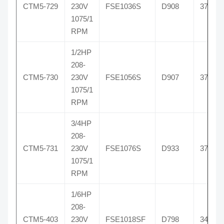
CTM5-729
230V
FSE1036S
D908
3729
1075/1
RPM
1/2HP
208-
CTM5-730
230V
FSE1056S
D907
3730
1075/1
RPM
3/4HP
208-
CTM5-731
230V
FSE1076S
D933
3731
1075/1
RPM
1/6HP
208-
CTM5-403
230V
FSE1018SF
D798
3403