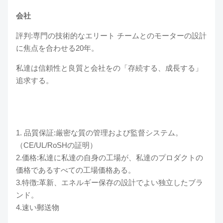
会社
評判:専門の技術的なエリート チームとのモーターの設計
に焦点を合わせる20年。
私達は信頼性と良質と会社をの「存続する、成長する」
追求する。
1.
品質保証:厳密な質の管理および監督システム。
（CE/UL/RoSHの証明）
2.価格:私達に私達の自身の工場が、私達のプロダクトの
価格であるすべての工場価格ある。
3.特徴:革新、エネルギー保存の設計でよい独立したブラ
ンド。
4.速い郵送物