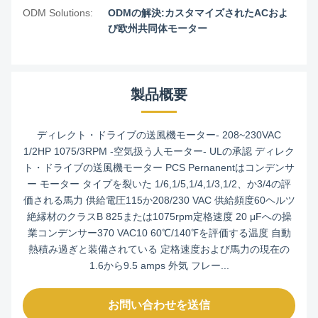
ODM Solutions:
ODMの解決:カスタマイズされたACおよ
び欧州共同体モーター
製品概要
ディレクト・ドライブの送風機モーター- 208~230VAC
1/2HP 1075/3RPM -空気扱う人モーター- ULの承認 ディレク
ト・ドライブの送風機モーター PCS Pernanentはコンデンサ
ー モーター タイプを裂いた 1/6,1/5,1/4,1/3,1/2、か3/4の評
価される馬力 供給電圧115か208/230 VAC 供給頻度60ヘルツ
絶縁材のクラスB 825または1075rpm定格速度 20 μFへの操
業コンデンサー370 VAC10 60℃/140℉を評価する温度 自動
熱積み過ぎと装備されている 定格速度および馬力の現在の
1.6から9.5 amps 外気 フレー...
お問い合わせを送信