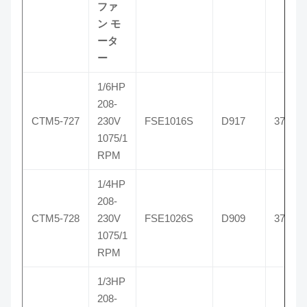
ファ
ン モ
ータ
ー
1/6HP
208-
CTM5-727
230V
FSE1016S
D917
3727
1075/1
RPM
1/4HP
208-
CTM5-728
230V
FSE1026S
D909
3728
1075/1
RPM
1/3HP
208-