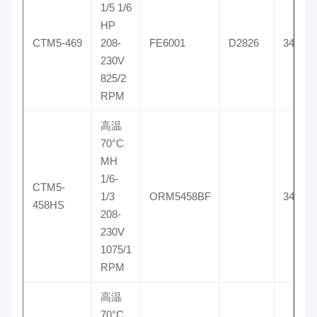
1/5 1/6
HP
CTM5-469
208-
FE6001
D2826
3469
230V
825/2
RPM
高温
70°C
MH
1/6-
CTM5-
1/3
ORM5458BF
3458H
458HS
208-
230V
1075/1
RPM
高温
70°C