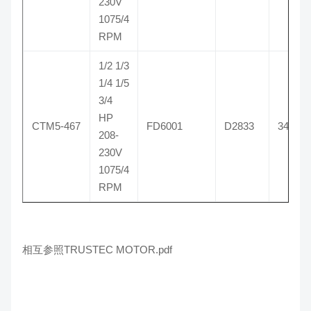
230V
1075/4
RPM
1/2 1/3
1/4 1/5
3/4
HP
CTM5-467
FD6001
D2833
3467
208-
230V
1075/4
RPM
相互参照TRUSTEC MOTOR.pdf