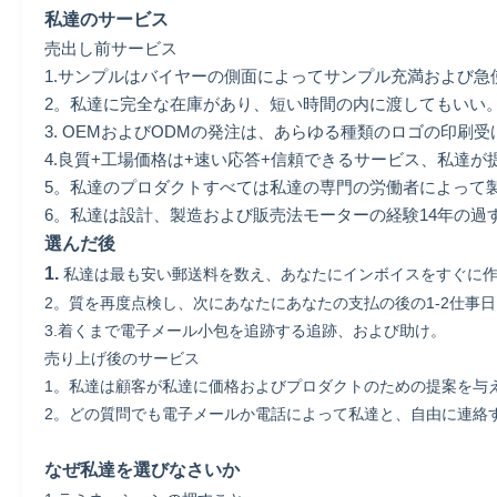
私達のサービス
売出し前サービス
1.サンプルはバイヤーの側面によってサンプル充満および
2。私達に完全な在庫があり、短い時間の内に渡してもいい
3. OEMおよびODMの発注は、あらゆる種類のロゴの印刷
4.良質+工場価格は+速い応答+信頼できるサービス、私達
5。私達のプロダクトすべては私達の専門の労働者によって
6。私達は設計、製造および販売法モーターの経験14年の過
選んだ後
1.
私達は最も安い郵送料を数え、あなたにインボイスをすぐに
2。質を再度点検し、次にあなたにあなたの支払の後の1-2仕事
3.着くまで電子メール小包を追跡する追跡、および助け。
売り上げ後のサービス
1。私達は顧客が私達に価格およびプロダクトのための提案を与
2。どの質問でも電子メールか電話によって私達と、自由に連絡
なぜ私達を選びなさいか