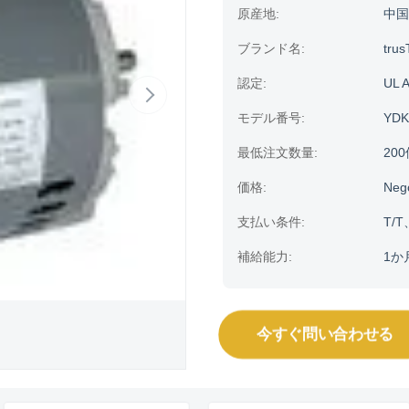
原産地:
中国
ブランド名:
trus
認定:
UL 
モデル番号:
YDK
最低注文数量:
20
価格:
Neg
支払い条件:
T/T
補給能力:
1か
今すぐ問い合わせる