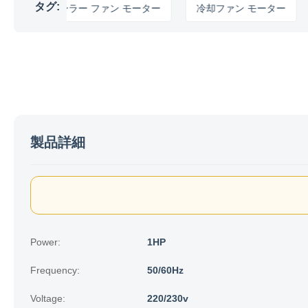
タグ:
空気クーラー ファン モーター
冷却ファン モーター
よ
製品詳細
Power:
1HP
Frequency:
50/60Hz
Voltage:
220/230v