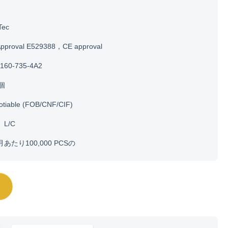
Tec
Approval E529388，CE approval
160-735-4A2
0個
otiable (FOB/CNF/CIF)
、L/C
月あたり100,000 PCSの