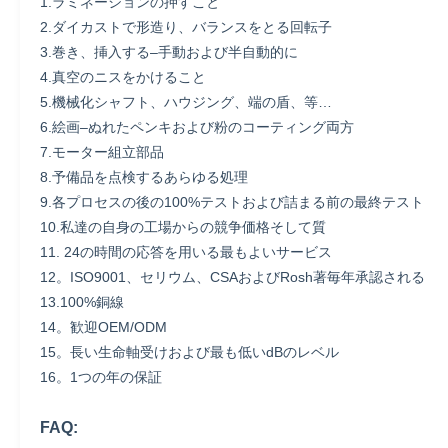
1.ラミネーションの押すこと
2.ダイカストで形造り、バランスをとる回転子
3.巻き、挿入する–手動および半自動的に
4.真空のニスをかけること
5.機械化シャフト、ハウジング、端の盾、等…
6.絵画–ぬれたペンキおよび粉のコーティング両方
7.モーター組立部品
8.予備品を点検するあらゆる処理
9.各プロセスの後の100%テストおよび詰まる前の最終テスト
10.私達の自身の工場からの競争価格そして質
11. 24の時間の応答を用いる最もよいサービス
12。ISO9001、セリウム、CSAおよびRosh著毎年承認される
13.100%銅線
14。歓迎OEM/ODM
15。長い生命軸受けおよび最も低いdBのレベル
16。1つの年の保証
FAQ: