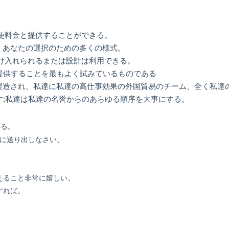
急使料金と提供することができる。
。あなたの選択のための多くの様式。
受け入れられるまたは設計は利用できる。
が提供することを最もよく試みているものである
製造され、私達に私達の高仕事効果の外国貿易のチーム、全く私達
す;私達は私達の名誉からのあらゆる順序を大事にする。
作る。
日に送り出しなさい、
えること非常に嬉しい。
すれば。