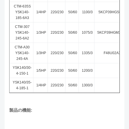
CTM-635S
YSK140-
1/4HP
220/230
50/60
1100/3
5KCP39HGS635S
185-6A3
CTM-307
YSK140-
1/3HP
220/230
50/60
1075/3
5KCP39HGM307AT
245-6A2
CTM-A30
YSK140-
1/3HP
220/230
50/60
1335/3
F48U02A30
245-4A
YSK140/30-
1/5HP
220/230
50/60
1200/3
4-150-1
YSK140/35-
1/4HP
220/230
50/60
1300/3
4-185-1
製品の機能: