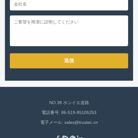
送信
NO.38 ホンイエ道路
電話番号: 86-519-85105253
電子メール:
sales@trustec.cn