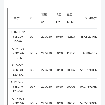
電圧
頻度
速度
モデル
力
OEMモデル
/V
/Hz
/RPM
CTM-1132
YSK120-
1/7HP
220/230
50/60
825/3
5KCP29TUE1195
105-6A
CTM-738
YSK120-
1/4HP
220/230
50/60
1125/3
AC809-547-28
185-6
CTM-511
YSK140-
1/6HP
220/230
50/60
1000/2
5KCP39DGM511T
120-6A2
CTM-635T
YSK140-
1/6HP
220/230
50/60
1000/3
5KCP39DGM635T
125-6A2
CTM-004
YSK140-
1/6HP
220/230
50/60
1095/3
5KCP39DGM004T