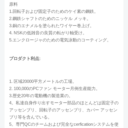
原料
1.回転子および固定子のためのケイ素の鋼鉄。
2.鋼鉄シャフトのためのニッケル メッキ。
3.銅のエナメルを塗られたワイヤー巻上げ。
4. NSKの低雑音の良質の転がり軸受け。
5.エンクロージャのための電気泳動のコーティング。
プロダクト利点:
1. 区域20000平方メートルの工場。
2. 100,000のPCファン モーター月例生産能力。
3.歴史20年の電動機の製造業の。
4。私達自身作り出すモーター部品のほとんどは固定子の
アッセンブリ、回転子のアッセンブリ、カバー アッセン
ブリ等を含んでいる。
5。専門QCのチームおよび完全なcerficationシステムを使