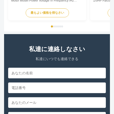
Motor Model Power Voltage /V Frequency /Hz
1/5HP Falcon A
Speed /RPM OEM Model CTM-1132 YSK120-105-
center leg Prod
6A 1/7HP 220/230 50/60 825/3 5KCP29TUE1195
representative 
最もよい価格を得なさい
CTM-738 YSK120-185-6 1/4HP 220/230 50/60
dimensions an
1125/3 AC809-547-28 CTM-511 YSK140-120-6A2
according to 
1/6HP 220/230 50/60 1000/2 5KCP39DGM511T ...
offered. Model 
私達に連絡しなさい
私達にいつでも連絡できる