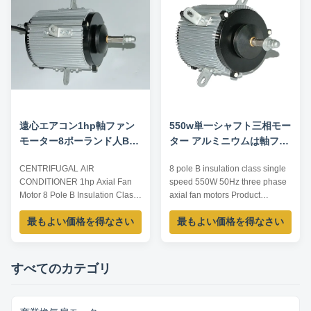
/W Speed /RPM Current /A
YDK100-6 220 100 850/700 ...
遠心エアコン1hp軸ファン
550w単一シャフト三相モー
モーター8ポーランド人Bの
ター アルミニウムは軸ファ
絶縁材のクラスの単一の速
ン モーターを殻から取り出
CENTRIFUGAL AIR
8 pole B insulation class single
度
す
CONDITIONER 1hp Axial Fan
speed 550W 50Hz three phase
Motor 8 Pole B Insulation Class
axial fan motors Product
Single Speed Product
specification: Listed are
最もよい価格を得なさい
最もよい価格を得なさい
specification: Listed are
representative motors, only for
representative motors, only for
reference, dimensions and
reference, dimensions and
parameters can be customized
parameters can be customized
according to customer
すべてのカテゴリ
according to customer
requirements, OEM/ODM
requirements, OEM/ODM
offered. Model Voltage /V Power
offered. Model Voltage /V Power
/W Speed /RPM Current /A ...