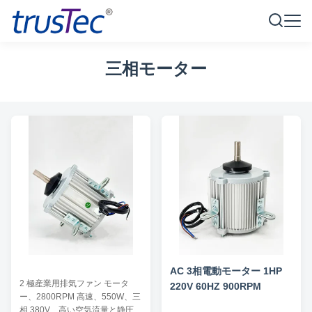
三相モーター
AC 3相電動モーター 1HP
2 極産業用排気ファン モータ
220V 60HZ 900RPM
ー、2800RPM 高速、550W、三
相 380V、高い空気流量と静圧能