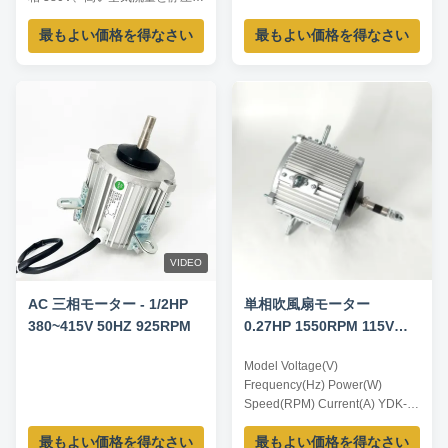
力を必要とする工場および産業
最もよい価格を得なさい
最もよい価格を得なさい
用換気用に設計されています。
VIDEO
AC 三相モーター - 1/2HP
単相吹風扇モーター
380~415V 50HZ 925RPM
0.27HP 1550RPM 115V
60HZ
Model Voltage(V)
Frequency(Hz) Power(W)
Speed(RPM) Current(A) YDK-
60-4 380 50 60 1400 0.3 YDK-
最もよい価格を得なさい
最もよい価格を得なさい
125-4 380 50 125 1400 0.5