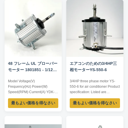
1400 0.7 YDK-375-4 380 50
1400 0.7 YDK-375-4 380 50
375 1400 1.4
375 1400 1.4
48 フレーム UL ブローバー
エアコンのための3/4HP三
モーター 1801851 - 1/12HP
相モーターYS-550-6
450RPM 115V 60HZ
Model Voltage(V)
3/4HP three phase motor YS-
Frequency(Hz) Power(W)
550-6 for air conditioner Product
Speed(RPM) Current(A) YDK-
specification: Listed are
60-4 380 50 60 1400 0.3 YDK-
representative motors, only for
最もよい価格を得なさい
最もよい価格を得なさい
125-4 380 50 125 1400 0.5
reference, dimensions and
YDK-150-4 380 50 150 1400
parameters can be customized
0.6 YDK-185-4 380 50 185
according to customer
1400 0.7 YDK-375-4 380 50
requirements, OEM/ODM
375 1400 1.4
offered. Model Voltage /V Power