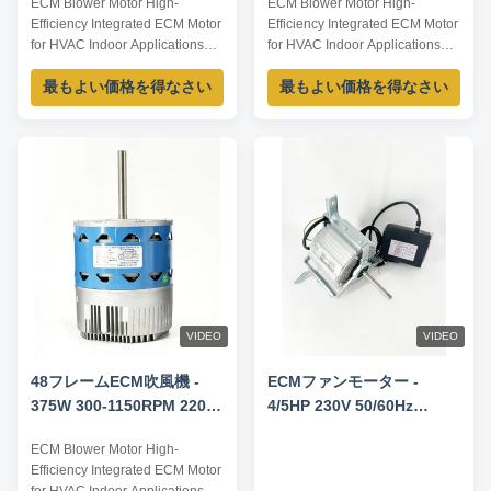
ECM Blower Motor High-
ECM Blower Motor High-
240V 50/60HZ
240V 50/60HZ
Efficiency Integrated ECM Motor
Efficiency Integrated ECM Motor
for HVAC Indoor Applications
for HVAC Indoor Applications
Product Overview The ECM
Product Overview The ECM
最もよい価格を得なさい
最もよい価格を得なさい
Blower Motor is a high-
Blower Motor is a high-
efficiency, fully integrated motor
efficiency, fully integrated motor
solution designed for indoor
solution designed for indoor
HVAC air-moving equipment. By
HVAC air-moving equipment. By
combining advanced permanent
combining advanced permanent
magnet motor technology with
magnet motor technology with
an intelligent ...
an intelligent ...
VIDEO
VIDEO
48フレームECM吹風機 -
ECMファンモーター -
375W 300-1150RPM 220-
4/5HP 230V 50/60Hz
240V 50/60HZ
1200RPM
ECM Blower Motor High-
Efficiency Integrated ECM Motor