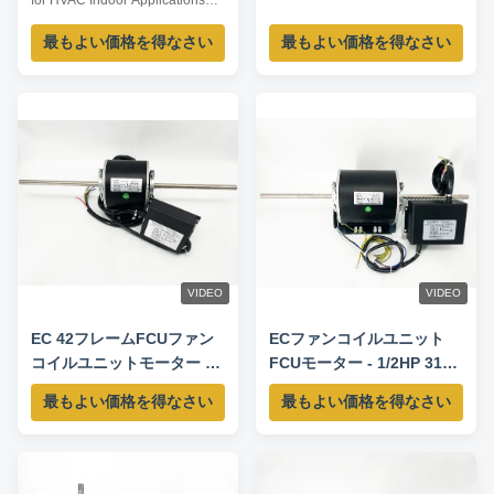
for HVAC Indoor Applications
Product Overview The ECM
最もよい価格を得なさい
最もよい価格を得なさい
Blower Motor is a high-
efficiency, fully integrated motor
solution designed for indoor
HVAC air-moving equipment. By
combining advanced permanent
magnet motor technology with
an intelligent ...
VIDEO
VIDEO
EC 42フレームFCUファン
ECファンコイルユニット
コイルユニットモーター -
FCUモーター - 1/2HP 310V
60W 310V 50/60HZ
50/60HZ 1300RPM
最もよい価格を得なさい
最もよい価格を得なさい
1300RPM