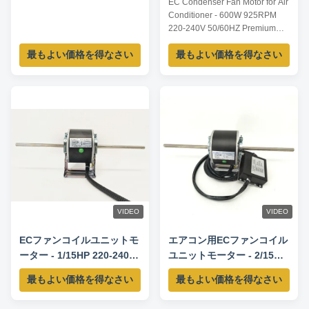
EC Condenser Fan Motor for Air
2400RPM
925RPM
Conditioner - 600W 925RPM
220-240V 50/60HZ Premium
Electronically Commutated
最もよい価格を得なさい
最もよい価格を得なさい
Motor for HVAC Systems This
high-efficiency EC condenser
fan motor delivers reliable
performance for air conditioning
units with its advanced
electronically commutated
technology and durable ...
VIDEO
VIDEO
ECファンコイルユニットモ
エアコン用ECファンコイル
ーター - 1/15HP 220-240V
ユニットモーター - 2/15HP
50/60HZ 300-1150RPM
220-240V 50/60Hz 300-
最もよい価格を得なさい
最もよい価格を得なさい
1250RPM