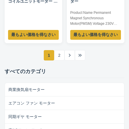
コイルユニットモーター -
ター
1/15HP 300-1150RPM 220-
Product Name Permanent
240V 50/60HZ
Magnet Synchronous
Motor(PMSM) Voltage 230V
Frequency 50Hz Output Power
最もよい価格を得なさい
最もよい価格を得なさい
130W Pole 8P AMPS 0.65A
Speed 1500RPM Insulation
Class CL.B Capacitor / Power
Factor / Other protection
1
2
THERMALLY PROTECTED
Rated Outline Key Parameters
Model Power /W Frequency /Hz
すべてのカテゴリ
Speed /RPM Current /A ...
商業換気扇モーター
エアコン ファン モーター
同期ギヤ モーター