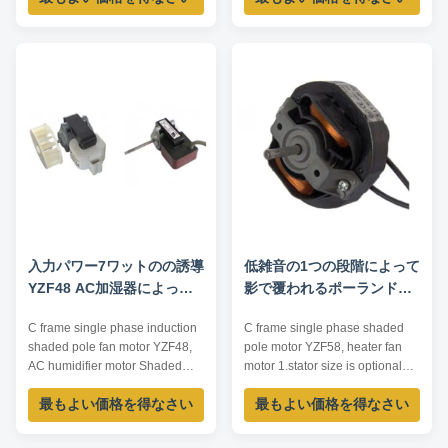
pole motors with single phase, 4
Description YZF series motors
pole and running at rated
are shaded pole motors with
voltage of 220-240V, 50/60Hz or
single phase, 4 pole and
110V, 60Hz. They are widely
running at rated voltage of 220-
used in the radiator, evaporator
240V, 50/60Hz or 110V, 60Hz.
and ...
They are widely used ...
入力パワー7ワットのの誘導
低雑音の1つの段階によって
YZF48 AC加湿器によって
影で覆われるポーランド人
影で覆われるポーランド人
モーターYZF58ヒーター フ
C frame single phase induction
C frame single phase shaded
モーター
ァン モーター2300 RPM速
shaded pole fan motor YZF48,
pole motor YZF58, heater fan
度
AC humidifier motor Shaded
motor 1.stator size is optional
Pole Fan Motor Data 1. Voltage:
2.safe, reliable,low noise,good
最もよい価格を得なさい
最もよい価格を得なさい
110-240V AC, 50/60Hz, or
starting,long life 3.strong power
110/220V 50/60Hz 2. Pole
4.thermal protector with one
Number: 2 Pole 3. Rotation: CW
shot fuse or multi shot fuse