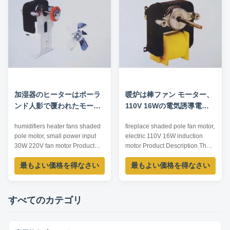
12/24/48VDC (Customizable)
outside shaft can be designed
Speed Range 1300...
according to ...
加湿器のヒーターはポーラ
暖炉は棒ファン モーター、
ンド人影で覆われたモータ
110V 16Wの電気誘導電動
ー、小さい入力30W 220V
機を影で覆った
humidifiers heater fans shaded
fireplace shaded pole fan motor,
ファン モーターに送風する
pole motor, small power input
electric 110V 16W induction
30W 220V fan motor Product
motor Product Description The
Description The series motor is
series motor is safe and reliable,
最もよい価格を得なさい
最もよい価格を得なさい
safe and reliable, low noise,
low noise, characteristics hard,
characteristics hard, good
good starting and long life etc.
starting and long life etc. This
This series motor is widely used
series motor is widely used in
in humidifiers, heater fan,
すべてのカテゴリ
humidifiers, heater fan, electdc
electdc toaster, fireplace and
toaster, fireplace and ...
other household ...