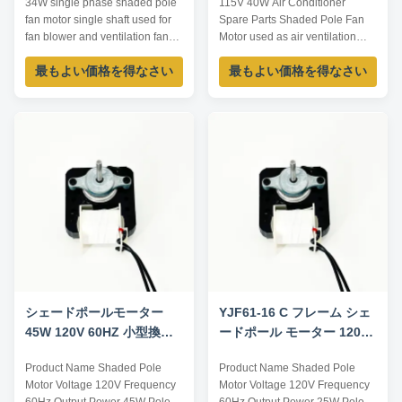
34W single phase shaded pole
115V 40W Air Conditioner
fan motor single shaft used for
Spare Parts Shaded Pole Fan
fan blower and ventilation fan
Motor used as air ventilation
Technical Parameters: Note:
Technical Parameters: Model
最もよい価格を得なさい
最もよい価格を得なさい
Listed are representative
Output power /W Voltage /V
motors, only for reference,
Frequency /Hz Rated current /A
dimensions can be customized
Pole Speed /RPM YZJ-40-4
according to customer
40W 115 60 2.0 4 1500 YZJ-45-
requirements. Model Voltage /V
4 45W 115 60 2.2 4 1450 YZJ-
Frequency /Hz Input Power /W
55-4 55W 230 60 0.6 4 1500
Output Power /W ...
Note: Listed are ...
シェードポールモーター
YJF61-16 C フレーム シェ
45W 120V 60HZ 小型換気
ードポール モーター 120v
用
60hz
Product Name Shaded Pole
Product Name Shaded Pole
Motor Voltage 120V Frequency
Motor Voltage 120V Frequency