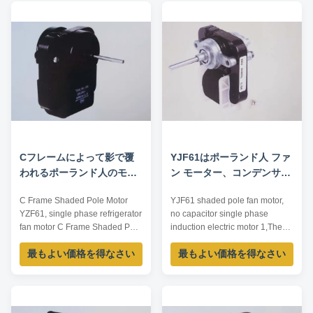
or CCW 4. Class Insulation: A,
Typical Applications: exhaust
E, B, F 5. speed No.1, 2 and 3
fan air purifier han drier
speed 7. Bearing:Sliding
humidifier Transmission Shaft ...
bearing and ...
Cフレームによって影で覆
YJF61はポーランド人 ファ
われるポーランド人のモー
ン モーター、コンデンサー
ターYZF61の単一フェーズ
の単一フェーズの誘導の電
C Frame Shaded Pole Motor
YJF61 shaded pole fan motor,
冷却装置ファン モーター
動機を影で覆わなかった
YZF61, single phase refrigerator
no capacitor single phase
fan motor C Frame Shaded Pole
induction electric motor 1,The
Motor 48, 55, 61, 71 Q Shaded
main characters of motor can be
最もよい価格を得なさい
最もよい価格を得なさい
Pole Motor 5-13-18, 7-20-26,
designed according to the
10-20-18, 16-25-26, 25-40-26
voltage(220-240V/110-
ECM Motor ECM7108,
120V),frequency(50HZ or 60
ECM7112, ECM7120 Voltage &
HZ),and the real load of user
Frequency 115/230V, 50/60Hz;
whole machine.2,The length of