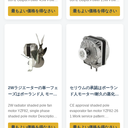
60Hz Output Power 45W Pole /
60Hz Output Power 25W Pole /
AMPS 1.0A Speed 2800RPM
AMPS 0.78A Speed 2700RPM
最もよい価格を得なさい
最もよい価格を得なさい
Capacitor / Insulation Class
Capacitor / Insulation Class
Class B Power Factor / Other
Class B Power Factor / Other
protection THERMALLY
protection THERMALLY
PROTECTED Key Parameters
PROTECTED Key Parameters
Model Power /W Frequency /Hz
Model Power /W Frequency /Hz
Speed /RPM Rated Current /A
Speed /RPM Rated Current /A
Voltage /V YJF61/20 45 60 2800
Voltage /V YJF61/16 25 60 2700
1...
...
2Wラジエーターの単一フェ
セリウムの承認はポーラン
ーズはポーランド人 モータ
ド人モーター/耐久の蒸化器
ー1300 RPM速度の最高を
ファン モーターYZF82 - 26
2W radiator shaded pole fan
CE approval shaded pole
影で覆った
--を影で覆いました
motor YZF82, single phase
evaporator fan motor YZF82-26
shaded pole motor Description
1.Work service pattern:
of the shaded pole fan motor
Continuously 2.Lower noise and
最もよい価格を得なさい
最もよい価格を得なさい
YZF series motors are shaded
highly Efficiency Product