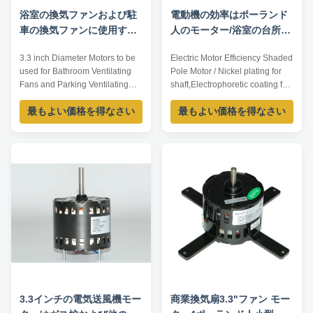
浴室の換気ファンおよび駐
電動機の効率はポーランド
車の換気ファンに使用する
人のモーター/浴室の台所冷
べき3.3インチ（直径）モー
凍ファン モーターを影で覆
3.3 inch Diameter Motors to be
Electric Motor Efficiency Shaded
ター
いました
used for Bathroom Ventilating
Pole Motor / Nickel plating for
Fans and Parking Ventilating
shaft,Electrophoretic coating for
Fans Technical Parameters:
enclosure Specification: Model
最もよい価格を得なさい
最もよい価格を得なさい
Model Output power /W Voltage
Output power /W Voltage /V
/V Frequency /Hz Rated current
Frequency /Hz Rated current /A
/A Pole Speed /RPM TDR-10-2
Pole Speed /RPM YZJ-15-2 15
10 115 60 0.3 2 3000 TDR-15-2
115 60 1.28 2 3000 Features: 1.
15 115 60 0.4 2 3000 TDR-35-2
Nickel plating for shaft,
35 115 60 0.54 2 3000 TDR-55-
electrophoretic coating ...
2 55 ...
3.3インチの電気送風機モー
商業換気扇3.3"ファン モー