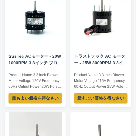
Speed /RPM Rated Current /A
Voltage /V YZF-20-4B 92 60
3000 / ...
trusTec ACモーター - 20W
トラストテック AC モータ
1600RPM 3.3インチ ブロー
ー - 25W 3000RPM 3.3イン
バーモーター YZF-20-4B
チ ブローモーター
Product Name 3.3 inch Blower
Product Name 3.3 inch Blower
Motor Voltage 120V Frequency
Motor Voltage 115V Frequency
60Hz Output Power 20W Pole 4
60Hz Output Power 25W Pole /
AMPS 0.9A Speed 1600RPM
AMPS 1.1A Speed 3000RPM
最もよい価格を得なさい
最もよい価格を得なさい
Capacitor / Insulation Class
Capacitor / Insulation Class
Class B Power Factor / Other
Class B Power Factor / Other
protection THERMALLY
protection THERMALLY
PROTECTED Key Parameters
PROTECTED Key Parameters
Model Power /W Frequency /Hz
Model Power /W Frequency /Hz
Speed /RPM Rated Current /A
Speed /RPM Rated Current /A
Voltage /V YZF-20-4B 20 60 ...
Voltage /V TA40 25 60 1300 1...