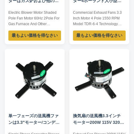
ターはガス炉および他の換
ター4ポーランド人小型
気装置のためのポーランド
1550 RPMモデルTDR-6-4
Electric Blower Motor Shaded
Commercial Exhaust Fans 3.3
人 ファン モーター60Hz 2
Pole Fan Motor 60Hz 2Pole For
Inch Motor 4 Pole 1550 RPM
ポーランド人を影で覆った
Gas Furnace And Other
Model TDR-6-4 Technology
Ventilation equipment Technical
specification: Model TDR-6-4
最もよい価格を得なさい
最もよい価格を得なさい
Parameters: Model Output
Power 6W Voltage 110V
power /W Voltage /V Frequency
Frequency 60Hz Current 0.27A
/Hz Rated current /A Pole Speed
Pole 4 RPM 1550 The above
/RPM YZJ-20-2 20W 115 60 1.7
specification only for your
2 3300 YZJ-25-2 25W 115 60
reference,Welcome ODM/OEM.
1.5 2 3000 YZJ-30-2 30W 115
Application: Fan
60 2.17 2 3000 ...
blower,ventilating fan,gas
furnace,sewage ...
単一フェーズの送風機ファ
換気扇の送風機3.3インチ
ンは3.3"モーター/コンデン
モーター200W 115V 3200
サーの開始コンデンサー モ
速度2/4ポーランド人