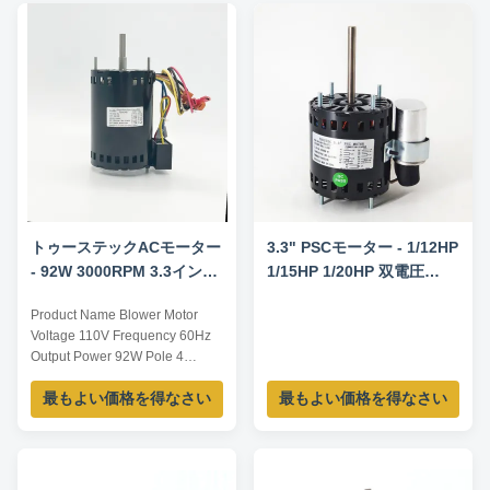
トゥーステックACモーター
3.3" PSCモーター - 1/12HP
- 92W 3000RPM 3.3インチ
1/15HP 1/20HP 双電圧
吹風機 YDK-92-4B3
115V/230V 1550RPM
Product Name Blower Motor
7.5uF/370V CCW/CW回転 -
Voltage 110V Frequency 60Hz
Fasco D1127 Century
Output Power 92W Pole 4
9721 交換モーター
AMPS / Speed 3000RPM
最もよい価格を得なさい
最もよい価格を得なさい
Capacitor 4μF/370V Insulation
Class Class B Power Factor /
Other protection THERMALLY
PROTECTED Key Parameters
Model Power /W Frequency /Hz