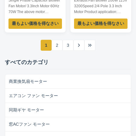
Single Phase Capacitor Blower
Exhaust Fan Blower 200W 115V
ーター60Hz 70Wを動かし
Fan Motor/ 3.3Inch Motor 60Hz
3200Speed 2/4 Pole 3.3 Inch
ます
70W The above motor
Motor​ Product application:
specification only for
1.Ventilationg fan 2.gas furnace
最もよい価格を得なさい
最もよい価格を得なさい
reference,dimension can be
3.Sewage Pump 4.Use in
customized according to
Kitchen and bathroom
customer requirement. Product
ventilation equipment Product
profile: (1).Feature Fan
Features: 1.High efficiency.
1
2
3
blower,ventilating fan,gas
2.The structure is
furnace,sewage pump,kitchen
reasonable,the noise is low,the
and bathroom ventilation
temperature rise is low. 3...
すべてのカテゴリ
equipment. ...
商業換気扇モーター
エアコン ファン モーター
同期ギヤ モーター
窓ACファン モーター