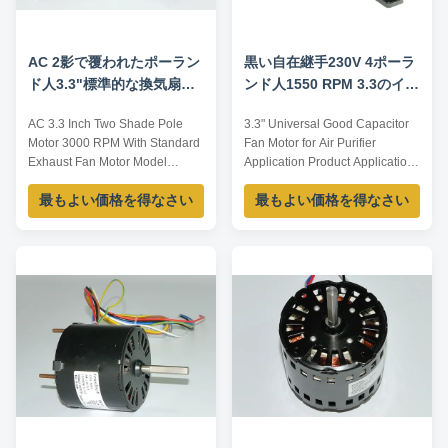
AC 2影で覆われたポーラン
黒い自在継手230V 4ポーラ
ド人3.3"標準的な換気扇モ
ンド人1550 RPM 3.3のイン
ーター セリウムとのモータ
チ/3.3"モーター空気清浄器
AC 3.3 Inch Two Shade Pole
3.3" Universal Good Capacitor
ー3000 RPM
モーター
Motor 3000 RPM With Standard
Fan Motor for Air Purifier
Exhaust Fan Motor Model
Application Product Application
Output power /W Voltage /V
This kind of motor is designed
最もよい価格を得なさい
最もよい価格を得なさい
Frequency /Hz Rated current /A
for air-moving and mechanical
Pole Speed /RPM TDR-80-2 80
application,such as: 1. Kitchen
230 60 1.6 2 3000 TDR-90-2 90
and bath
120 60 1.58 2 3000 TDR-100-2
ventilators,dishwashers,ice
100 120 60 1.65 2 3000 TDR-
makers. 2. Wall
125-2 125 230 60 0.90 2 3200
heaters,humidifiers,dehumidifiers,wal
TDR-140-2 140 120 ...
in coolers. 3. Room air ...