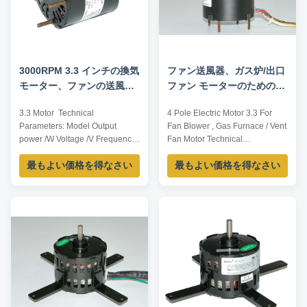
3000RPM 3.3 インチの換気
ファン送風器、ガス炉/出口
モーター、ファンの送風機
ファン モーターのための4
モーター
人のポーランド人の電動機
3.3 Motor ​ Technical
4 Pole Electric Motor 3.3 For
3.3
Parameters: Model Output
Fan Blower , Gas Furnace / Vent
power /W Voltage /V Frequency
Fan Motor Technical
/Hz Rated current /A Pole Speed
Parameters: Model Output
最もよい価格を得なさい
最もよい価格を得なさい
/RPM TDR-60-2 60 115 60 1.3 2
power /W Voltage /V Frequency
3000 TDR-65-2 65 120 60 0.88
/Hz Rated current /A Pole Speed
2 3000 TDR-70-2 70 120 60
/RPM TDR-55-2 55 115 60 1.3 2
1.17 2 3000 TDR-80-2 80 230
3000 TDR-60-2 60 115 60 1.3 2
60 1.6 2 3000 TDR-90-2 90 120
3000 TDR-65-2 65 120 60 0.88
60 1.58 2 3000 TDR-100-2 100
2 3000 TDR-70-2 70 120 60
120 60 1.65 2 3000 ...
1.17 2 3000 TDR...