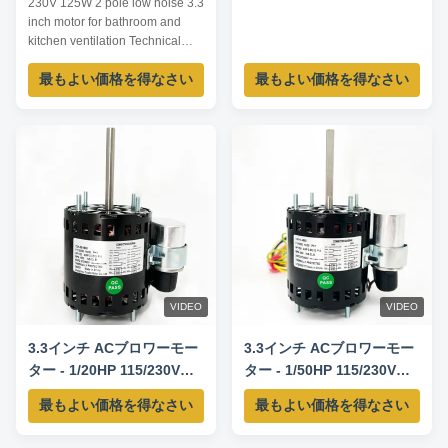
230V 125W 2 pole low noise 3.3
inch motor for bathroom and
kitchen ventilation Technical
Parameters: Model Output
最もよい価格を得なさい
最もよい価格を得なさい
power /W Voltage /V Frequency
/Hz Rated current /A Pole Speed
/RPM TDR-125-2 125 230 60
0.90 2 3200 TDR-140-2 140
120 60 1.94 2 3200 TDR-180-2
180 120 60 2.51 2 3200 TDR-
200-2 200 115 60 ...
VIDEO
VIDEO
3.3インチ ACブロワーモー
3.3インチ ACブロワーモー
ター - 1/20HP 115/230V
ター - 1/50HP 115/230V
60HZ 1550RPM
60HZ 1550RPM
最もよい価格を得なさい
最もよい価格を得なさい