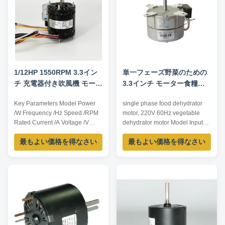
1/12HP 1550RPM 3.3イン
単一フェーズ野菜のための
チ 充電器付き吹風機 モータ
3.3インチ モーター食糧脱
ー
水機ファン モーター220v
Key Parameters Model Power
single phase food dehydrator
60hz
/W Frequency /Hz Speed /RPM
motor, 220V 60Hz vegetable
Rated Current /A Voltage /V
dehydrator motor Model Input
YDK82-63-4 63 60 1550 1.1/0.6
power /W Voltage /V Frequency
最もよい価格を得なさい
最もよい価格を得なさい
115/230 Ps: All dimension can
/Hz Rated current /A
be customized according to
Capacitance /μF/V Insulation
customers' requirement.
Class YDK-78 40 220 60 0.9
Customization: 1. Shaft diameter
1/450 B Product Features: 1.
or length can be any as
Single phase asynchronous
customer’s request 2. Stator
capacitor operating motor,
height can be any ...
technical performance ...