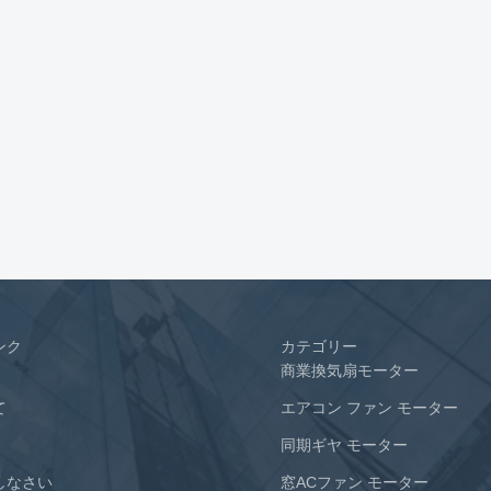
ンク
カテゴリー
商業換気扇モーター
て
エアコン ファン モーター
同期ギヤ モーター
しなさい
窓ACファン モーター