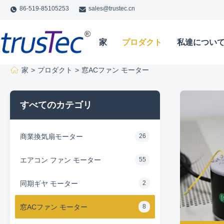
86-519-85105253
sales@trustec.cn
家
プロダクト
私達につい
家
>
プロダクト
>
窓ACファン モーター
すべてのカテゴリ
商業換気扇モーター
26
エアコン ファン モーター
55
同期ギヤ モーター
2
窓ACファン モーター
8