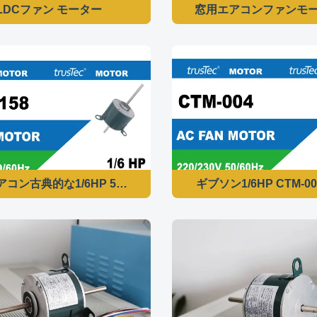
LDCファン モーター
窓用エアコンファンモーター -
コン古典的な1/6HP 50/60HzのためのK55HXPKG-5158 
ギブソン1/6HP CTM-