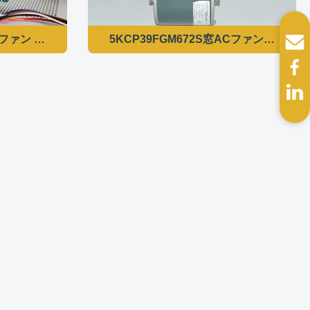
ファン モーター
ファン モーター - 5KCP39HGM307ATC 1/3HP 1075RPM 3 
5KCP39FGM672S窓ACファン モーターCTM