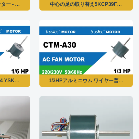
 ユニバーサルモーター YSK140/30-4-150-1 - 1/5HP 3速
中心の足の取り替え5KCP39FGM4440と
CTM-5158の蒸化器のファン送風器 モーター
004 YSK140-120-6A5のエアコンのコンデンサー モーターは5K
1/3HPアルミニウム ワイヤー普遍的な窓AC