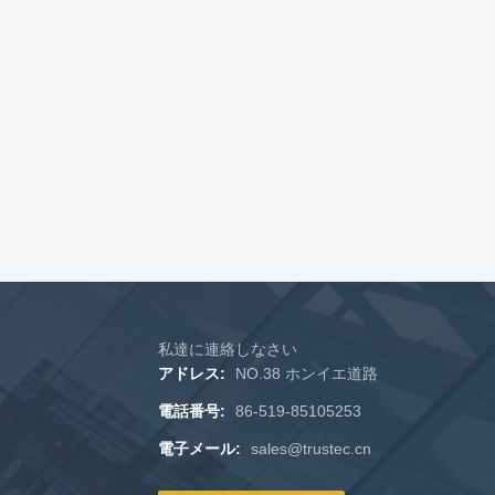
私達に連絡しなさい
アドレス:
NO.38 ホンイエ道路
電話番号:
86-519-85105253
電子メール:
sales@trustec.cn