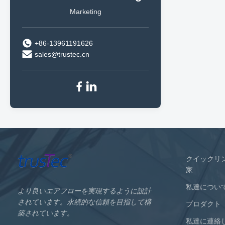
Marketing
+86-13961191626
sales@trustec.cn
クイックリ
家
私達につい
より良いエアフローを実現するように設計
されています。永続的な信頼を目指して構
プロダクト
築されています。
私達に連絡