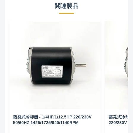
関連製品
蒸発式冷却機 - 1/4HP/1/12.5HP 220/230V
蒸発式冷却機 モ
50/60HZ 1425/1725/940/1140RPM
220/230V 5
1425/1725/