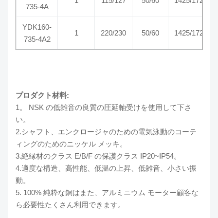
1
115/127
50/60
1425/1725
735-4A
YDK160-
1
220/230
50/60
1425/1725
735-4A2
プロダクト材料:
1。 NSK の低雑音の良質の圧延軸受けを使用して下さ
い。
2.シャフト、エンクロージャのための電気泳動のコーテ
ィングのためのニッケル メッキ。
3.絶縁材のクラス E/B/F の保護クラス IP20~IP54。
4.適度な構造、高性能、低温の上昇、低雑音、小さい振
動。
5. 100% 純粋な銅はまた、アルミニウム モーター顧客な
ら必要性たくさん利用できます。