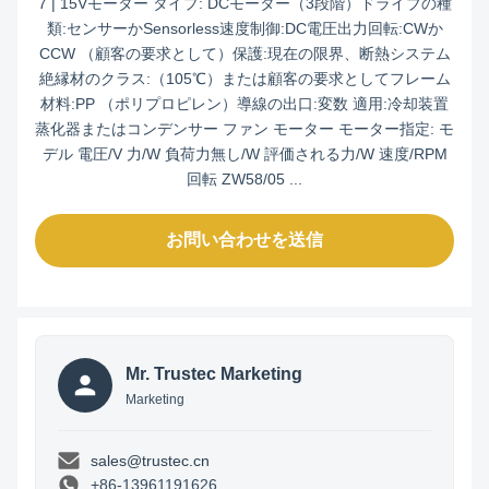
7 | 15Vモーター タイプ: DCモーター（3段階）ドライブの種
類:センサーかSensorless速度制御:DC電圧出力回転:CWか
CCW （顧客の要求として）保護:現在の限界、断熱システム
絶縁材のクラス:（105℃）または顧客の要求としてフレーム
材料:PP （ポリプロピレン）導線の出口:変数 適用:冷却装置
蒸化器またはコンデンサー ファン モーター モーター指定: モ
デル 電圧/V 力/W 負荷力無し/W 評価される力/W 速度/RPM
回転 ZW58/05 ...
お問い合わせを送信
Mr. Trustec Marketing
Marketing
sales@trustec.cn
+86-13961191626