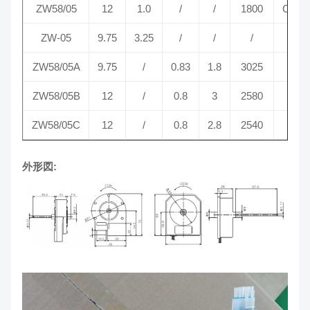
ZW58/05
12
1.0
/
/
1800
CCW
ZW-05
9.75
3.25
/
/
/
/
ZW58/05A
9.75
/
0.83
1.8
3025
/
ZW58/05B
12
/
0.8
3
2580
/
ZW58/05C
12
/
0.8
2.8
2540
/
外形図: