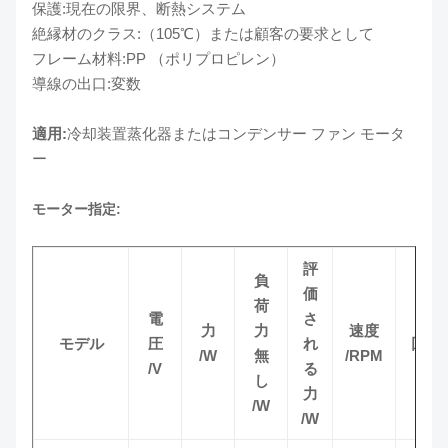
保護:現在の限界、断熱システム
絶縁材のクラス:（105℃）または顧客の要求として
フレーム材料:PP （ポリプロピレン）
導線の出口:変数
適用:
冷却装置蒸化器またはコンデンサー ファン モータ
ー
モーター指定:
評
負
価
荷
電
さ
力
力
速度
モデル
圧
れ
回転
/W
無
/RPM
/V
る
し
力
/W
/W