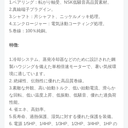
1.ベアリング：転がり軸受、NSK低騒音高品質素材。
2.真鍮端子プラグイン。
3.シャフト：片シャフト、ニッケルメッキ処理。
4.エンクロージャー：電気泳動コーティング処理。
5.巻線：100％純銅。
特徴:
1.冷却システム、蒸発冷却器などのために設計された鋼
製ハウジングを備えた単相倍速モーターで、暑い気候環
境に適しています。
2. 絶縁性、伝熱性に優れた高品質巻線。
3.素敵な外観、高い始動トルク、低い始動電流、滑らか
な回転、低い温度上昇、低振動、低騒音、優れた過負荷
性能。
4. 省エネ、高効率。
5.長寿命、過熱保護、湿気に対する優れた保護を装備。
6. 電源 1/5HP、1/4HP、1/3HP、1/2HP、3/4HP、1HP の