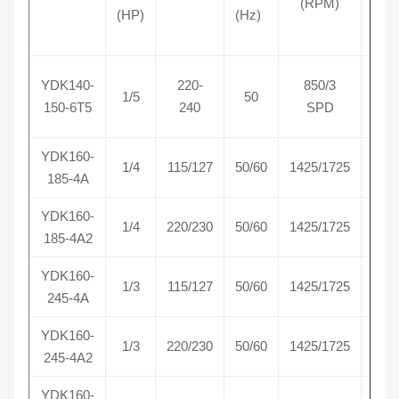
(RPM)
(HP)
(Hz)
反時
YDK140-
220-
850/3
1/5
50
計回
150-6T5
240
SPD
り
YDK160-
CW-
1/4
115/127
50/60
1425/1725
185-4A
SE
YDK160-
CW-
1/4
220/230
50/60
1425/1725
185-4A2
SE
YDK160-
CW-
1/3
115/127
50/60
1425/1725
245-4A
SE
YDK160-
CW-
1/3
220/230
50/60
1425/1725
245-4A2
SE
YDK160-
CW-