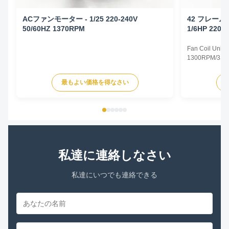
ACファンモーター - 1/25 220-240V
42 フレー
50/60HZ 1370RPM
1/6HP 220-
Fan Coil Unit 
1300RPM/3SPD
Specifications
Type Permanent
最もよい価格を得なさい
TEAO (Totally 
Equipped With
Phase Single P
私達に連絡しなさい
私達にいつでも連絡できる