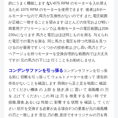
的にうまく機能します.
ない
875 RPM のモーターを入れ替え
るため 1075 RPM のモーターを使用できます. 後者は8ポー
ルモーターなので,両方が互換性がないのです.
また,電圧範囲
が正確に一致することを望みます.ほとんどの住宅および軽い
商業用アプリケーションでは,単相モーターの電圧範囲は208-
230vになります.
馬力と電圧はほぼ同じものを測る. 与えられ
た電圧での電力を測る. 同じ馬力と電圧を持つ代替品を見つ
けるのが最善です.いくつかの技術者は,少し高い馬力とアン
ペアージュを持つモーターを交換合理的な範囲内では大丈夫
ですが 元の馬力の下には 行くことをお勧めしません
コンデンサファンを引っ張る
コンデンサファンを引っ張
る前に 切断を引っ張って ウォルトメーターを使って 潜在的
存在がないことを確認します 両側から足と足を地面に 確認
してください
機体 の 上部 を 脱ぎ,床 に 置い て 扇風機 の 刃
を 上げ て ください.この 時 は 刃 を 検査 する 良い 時 です.
損傷,腐食,あるいは 性能 に 影響 する 状態 を 確認 し て くだ
さい.切片を交換する必要がある場合3つの要素が元の扇風機
の刃と一致します 音位,刃の数,直径です
オリジナルの刃を再