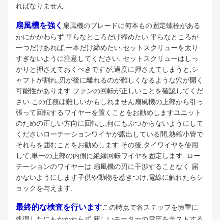
ればなりません.
扇風機を強く
扇風機のブレードに何本もの固定螺栓がある
かにかかわらず,平らなところだけ締めたい.平らなところが
一つだけあれば,一本だけ締めたい.セットスクリューを太り
すぎないように注意してください. セットスクリューはしっ
かりと押さえておくべきですが,過度に押さえてしまうと,シ
ャフトが割れ,刃が後に離れるのが難しくなるような穴が開く
可能性があります.ファンの回転が正しいことを確認してくだ
さい.この任務は難しいかもしれません扇風機の上部から引っ
張って回転するワイヤーを置くことをお勧めしますユニット
のための正しい方向に回転し,何にもぶつからないようにして
くださいローテーションワイヤが露出している間,熱縮小管で
それらを囲むことをお勧めします.その後,タイワイヤを使用
して,単一の上部の内側に絶縁回転ワイヤを固定します..ロー
テーションのワイヤーは 扇風機の刃に干渉することなく 届
かないようにします子供や動物を惹きつけ,電線に触れたらシ
ョックを与えます.
最終的な検査を行います
この時点で各ステップを慎重に
処理したにもかかわらず,新しいモーターの電圧をテストする