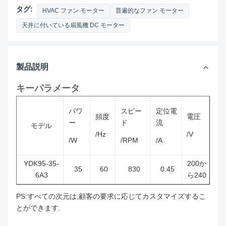
タグ:
HVAC ファン モーター
普遍的なファン モーター
天井に付いている扇風機 DC モーター
製品説明
キーパラメータ
パワ
スピー
定位電
頻度
電圧
ー
ド
流
モデル
/Hz
/V
/W
/RPM
/A
YDK95-35-
200か
35
60
830
0.45
6A3
ら240
PS:すべての次元は,顧客の要求に応じてカスタマイズするこ
とができます.