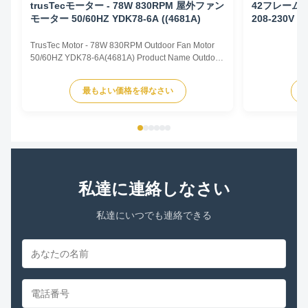
trusTecモーター - 78W 830RPM 屋外ファン
42フレーム
モーター 50/60HZ YDK78-6A ((4681A)
208-230V 5
TrusTec Motor - 78W 830RPM Outdoor Fan Motor
50/60HZ YDK78-6A(4681A) Product Name Outdoor
Fan Motor Voltage 208V-230V Frequency 60 Hz
Output Power 78W Pole 6P AMPS 0.83A Speed
最もよい価格を得なさい
900RPM Capacitor 6μF/370V Insulation Class
Class B Rotation CCW-SE Other protection
THERMALLY PROTECTED Key Parameters Model
...
私達に連絡しなさい
私達にいつでも連絡できる