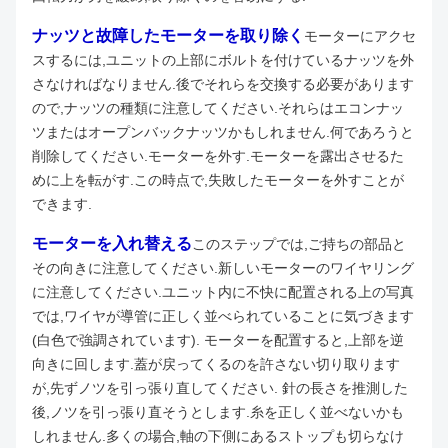
ナッツと故障したモーターを取り除く
モーターにアクセ
スするには,ユニットの上部にボルトを付けているナッツを外
さなければなりません.後でそれらを交換する必要があります
ので,ナッツの種類に注意してください.それらはエコンナッ
ツまたはオープンバックナッツかもしれません.何であろうと
削除してください.
モーターを外す.モーターを露出させるた
めに上を転がす.この時点で,失敗したモーターを外すことが
できます.
モーターを入れ替える
このステップでは,ご持ちの部品と
その向きに注意してください.新しいモーターのワイヤリング
に注意してください.ユニット内に不快に配置される上の写真
では,ワイヤが導管に正しく並べられていることに気づきます
(白色で強調されています). モーターを配置すると,上部を逆
向きに回します.蓋が戻ってくるのを許さない切り取ります
が,先ずノツを引っ張り直してください. 針の長さを推測した
後,ノツを引っ張り直そうとします.糸を正しく並べないかも
しれません.多くの場合,軸の下側にあるストップも切らなけ