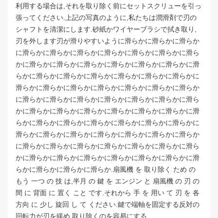
利用する場合は,それを取り除く前にセットスクリューを引っ
張ってください.上記の写真のように,私たちは潤滑剤で刃の
シャフトを清潔にします.砂紙かワイヤーブラシで拭き取り,
刃を外します刃が滑りやすいように滑らかに滑らかに滑らか
に滑らかに滑らかに滑らかに滑らかに滑らかに滑らかに滑ら
かに滑らかに滑らかに滑らかに滑らかに滑らかに滑らかに滑
らかに滑らかに滑らかに滑らかに滑らかに滑らかに滑らかに
滑らかに滑らかに滑らかに滑らかに滑らかに滑らかに滑らか
に滑らかに滑らかに滑らかに滑らかに滑らかに滑らかに滑ら
かに滑らかに滑らかに滑らかに滑らかに滑らかに滑らかに滑
らかに滑らかに滑らかに滑らかに滑らかに滑らかに滑らかに
滑らかに滑らかに滑らかに滑らかに滑らかに滑らかに滑らか
に滑らかに滑らかに滑らかに滑らかに滑らかに滑らかに滑ら
かに滑らかに滑らかに滑らかに滑らかに滑らかに滑らかに滑
らかに滑らかに滑らかに滑らか.
扇風機 を 取り除く ため の
もう 一つ の 技 は,半月 の 鍵 を エンジン と 扇風機 の 刃 の
間 に 背面 に 置く こと です.それから 手 を 用い て 刃 を 各
方向 に 少し 旋回 し て ください.鍵で端軸を固定する反対の
回転力が刃を緩め,取り除くのを容易にする.