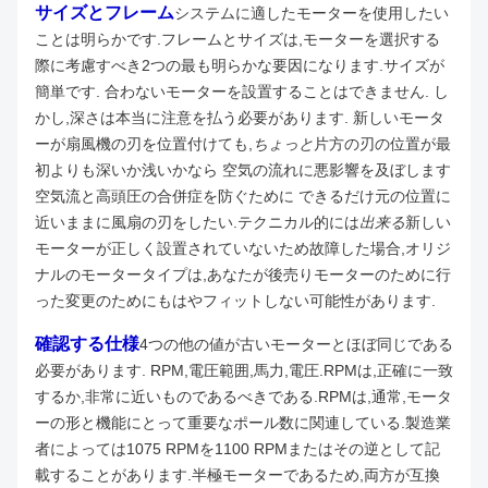
サイズとフレーム
システムに適したモーターを使用したい
ことは明らかです.フレームとサイズは,モーターを選択する
際に考慮すべき2つの最も明らかな要因になります.
サイズが
簡単です. 合わないモーターを設置することはできません. し
かし,深さは本当に注意を払う必要があります. 新しいモータ
ーが扇風機の刃を位置付けても,
ちょっと
片方の刃の位置が最
初よりも深いか浅いかなら 空気の流れに悪影響を及ぼします
空気流と高頭圧の合併症を防ぐために できるだけ元の位置に
近いままに風扇の刃をしたい.
テクニカル的には
出来る
新しい
モーターが正しく設置されていないため故障した場合,オリジ
ナルのモータータイプは,あなたが後売りモーターのために行
った変更のためにもはやフィットしない可能性があります.
確認する仕様
4つの他の値が古いモーターとほぼ同じである
必要があります. RPM,電圧範囲,馬力,電圧.
RPMは,正確に一致
するか,非常に近いものであるべきである.RPMは,通常,モータ
ーの形と機能にとって重要なポール数に関連している.製造業
者によっては1075 RPMを1100 RPMまたはその逆として記
載することがあります.半極モーターであるため,両方が互換