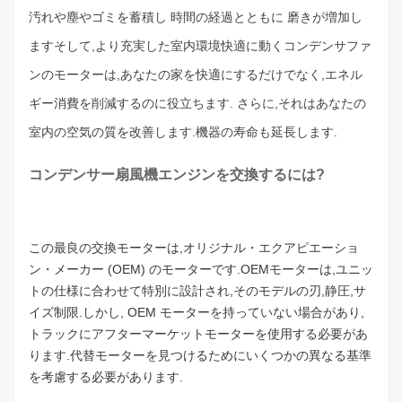
汚れや塵やゴミを蓄積し 時間の経過とともに 磨きが増加し
ますそして,より充実した室内環境快適に動くコンデンサファ
ンのモーターは,あなたの家を快適にするだけでなく,エネル
ギー消費を削減するのに役立ちます. さらに,それはあなたの
室内の空気の質を改善します.機器の寿命も延長します.
コンデンサー扇風機エンジンを交換するには?
この最良の交換モーターは,オリジナル・エクアピエーショ
ン・メーカー (OEM) のモーターです.OEMモーターは,ユニッ
トの仕様に合わせて特別に設計され,そのモデルの刃,静圧,サ
イズ制限.
しかし, OEM モーターを持っていない場合があり,
トラックにアフターマーケットモーターを使用する必要があ
ります.代替モーターを見つけるためにいくつかの異なる基準
を考慮する必要があります.