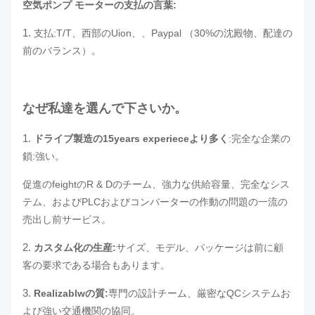
空気ポンプ モーターの支払の言葉:
1.
支払:T/T、西部のUion、、Paypal （30%の沈殿物、配達の
前のバランス）。
なぜ私達を選んで下さいか。
1.
ドライブ製造の15years experieceより多く
:完全な企業の
鎖:強い。
促進のfeightのR & Dのチーム、強力な供給容量、完全なシス
テム、およびPLCおよびコンバーターの作動の問題の一流の
売出し前サービス。
2.
カスタム化の生産:
サイズ、モデル、パッケージは前に顧
客の要求である場合もあります。
3.
Realizablwの質:
専門の設計チーム、厳密なQCシステムお
よび強い交通機関の協同。