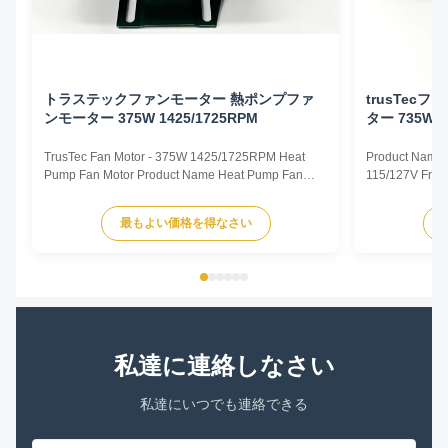
トラステックファンモーター 熱ポンプファ
trusTec
ンモーター 375W 1425/1725RPM
ター 735W 1
TrusTec Fan Motor - 375W 1425/1725RPM Heat
Product Name 
Pump Fan Motor Product Name Heat Pump Fan
115/127V Freq
Motor Voltage 115/127V Frequency 50/60Hz Output
Pole 4P AMPS
Power 375W Pole 4P AMPS 8.1/6.5 Speed
Insulation Cla
最もよい価格を得なさい
1425/1725RPM Insulation Class CL.B Capacitor /
Other protec
Power Factor 0.67 Other protection THERMALLY
Parameters Mo
PROTECTED Key Parameters Model Power ...
/RPM Current /
私達に連絡しなさい
私達にいつでも連絡できる