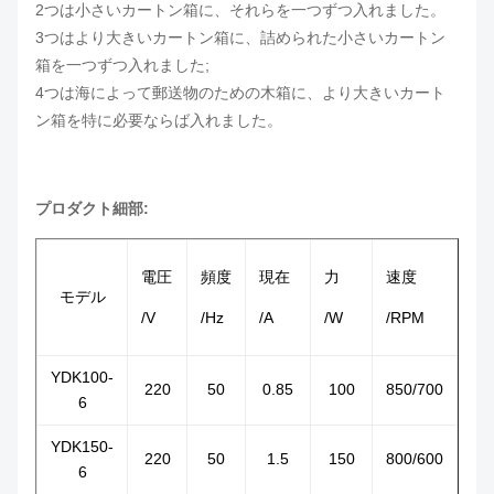
2つは小さいカートン箱に、それらを一つずつ入れました。
3つはより大きいカートン箱に、詰められた小さいカートン
箱を一つずつ入れました;
4つは海によって郵送物のための木箱に、より大きいカート
ン箱を特に必要ならば入れました。
プロダクト細部:
電圧
頻度
現在
力
速度
モデル
/V
/Hz
/A
/W
/RPM
YDK100-
220
50
0.85
100
850/700
6
YDK150-
220
50
1.5
150
800/600
6