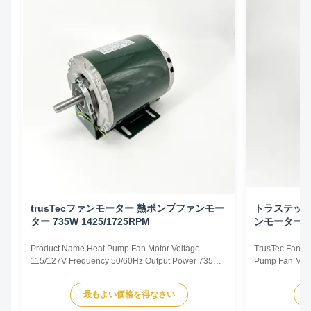
trusTecファンモーター 熱ポンプファンモー
トラステック
ター 735W 1425/1725RPM
ンモーター 25
Product Name Heat Pump Fan Motor Voltage
TrusTec Fan M
115/127V Frequency 50/60Hz Output Power 735W
Pump Fan Mot
Pole 4P AMPS 10.4/8.1 Speed 1425/1725RPM
Motor Voltage
Insulation Class CL.B Capacitor / Power Factor 0.72
Power 250W Po
最もよい価格を得なさい
Other protection THERMALLY PROTECTED Key
1425/1725RPM I