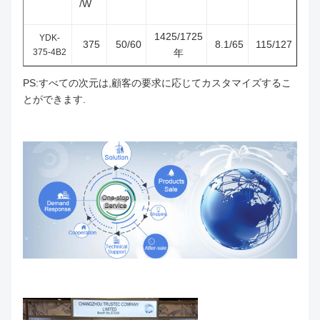
/W
1425/1725
YDK-
375
50/60
8.1/65
115/127
375-4B2
年
PS:すべての次元は,顧客の要求に応じてカスタマイズするこ
とができます.