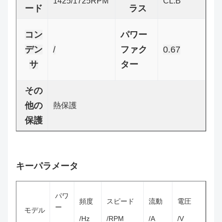
1425/1725RPM
CL.B
ード
ラス
コン
パワー
デン
/
ファク
0.67
サ
ター
その
他の
熱保護
保護
キーパラメータ
パワ
頻度
スピード
流動
電圧
ー
モデル
/Hz
/RPM
/A
/V