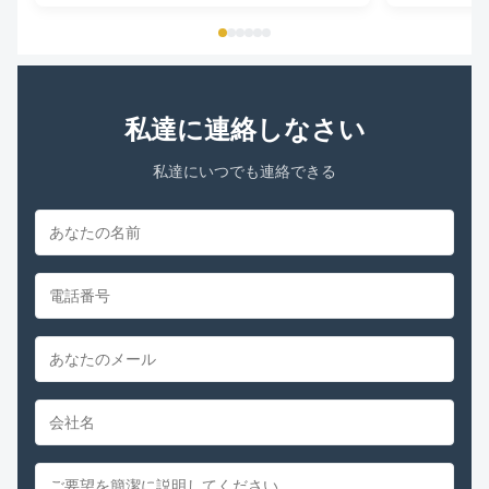
Parameters Model Power /W Frequency /Hz Speed
Power Factor 
/RPM Current /A Voltage /V YDK-735...
PROTECTED Key
私達に連絡しなさい
私達にいつでも連絡できる