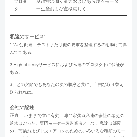
卓越性の働く能力およびあらゆるモータ
プロダ
ー生産および点検厳しく。
クト
私達のサービス:
1.Weは配達、テストまたは他の要求を整理するのを助けて喜
んでである。
2.High effiencyサービスにおよび私達のプロダクトに保証が
ある。
3。どの欠陥でもあなたの次の順序と共に、自由な取り替え
送られれば。
会社の記述:
正直、いままで
有効、
常に
専門家焦点私達の会社の考えの
追求はだった。専門モーター製造業者として、私達は部屋
の、商業および中央エアコンのためのいろいろな種類のモー