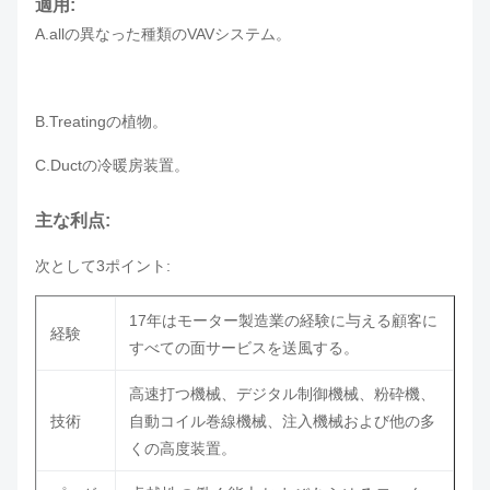
適用:
A.allの異なった種類のVAVシステム。
B.Treatingの植物。
C.Ductの冷暖房装置。
主な利点:
次として3ポイント:
17年はモーター製造業の経験に与える顧客に
経験
すべての面サービスを送風する。
高速打つ機械、デジタル制御機械、粉砕機、
技術
自動コイル巻線機械、注入機械および他の多
くの高度装置。