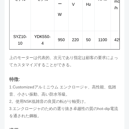
mの³
ー
V
Hz
/h
W
SYZ10-
YDK550-
950
220
50
1100
4250
10
4
上のモーターは代表的、次元であり指定は顧客の要求によっ
てカスタマイズすることができる。
特徴:
1.Customizedアルミニウム エンクロージャ、高性能、低雑
音、小さい振動、高い防水等級。
2。使用NSK低雑音の良質の転がり軸受け。
3.エンクロージャのための選り抜き卓越性の質のhot-dip電流
を通された鋼板。