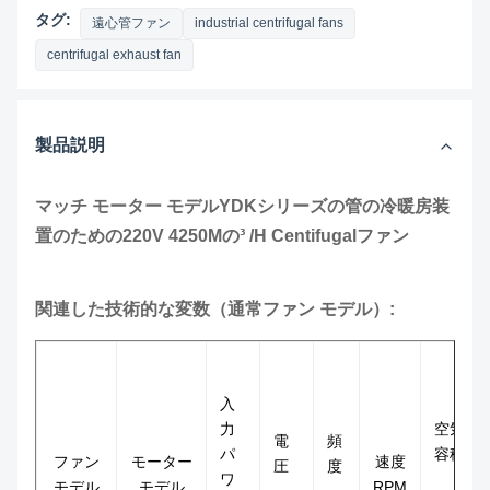
タグ:
遠心管ファン
industrial centrifugal fans
centrifugal exhaust fan
製品説明
マッチ モーター モデルYDKシリーズの管の冷暖房装
置のための220V 4250Mの³ /H Centifugalファン
関連した技術的な変数（通常ファン モデル）:
入
力
空気
電
頻
パ
容積
ファン
モーター
速度
圧
度
ワ
モデル
モデル
RPM