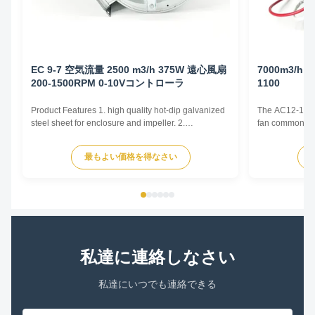
EC 9-7 空気流量 2500 m3/h 375W 遠心風扇
7000m3/h 
200-1500RPM 0-10Vコントローラ
1100
Product Features 1. high quality hot-dip galvanized
The AC12-12 cen
steel sheet for enclosure and impeller. 2.
fan commonly u
Reasonable structure, high efficiency, low noise,
and Air Conditi
small vibration. Main advantages 1. Experience and
and various oth
最もよい価格を得なさい
good service. We professionally produce fan motors
by generating 
for more than 10 years. And we have done
radially outward
internationa...
私達に連絡しなさい
私達にいつでも連絡できる