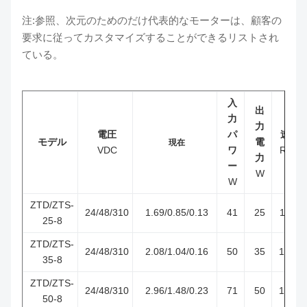
注:参照、次元のためのだけ代表的なモーターは、顧客の
要求に従ってカスタマイズすることができるリストされ
ている。
入
出
力
力
電圧
パ
速度
モデル
電
現在
VDC
ワ
RPM
力
ー
W
W
ZTD/ZTS-
24/48/310
1.69/0.85/0.13
41
25
1150
25-8
ZTD/ZTS-
24/48/310
2.08/1.04/0.16
50
35
1200
35-8
ZTD/ZTS-
24/48/310
2.96/1.48/0.23
71
50
1200
50-8