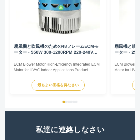
扇風機と吹風機のための48フレームECMモ
扇風機と吹風
ーター - 550W 300-1200RPM 220-240V
ーター - 250
50/60HZ
50/60HZ
ECM Blower Motor High-Efficiency Integrated ECM
ECM Blower Mo
Motor for HVAC Indoor Applications Product
Motor for HVAC
Overview The ECM Blower Motor is a high-
Overview The E
efficiency, fully integrated motor solution designed
efficiency, ful
最もよい価格を得なさい
for indoor HVAC air-moving equipment. By
for indoor HVA
combining advanced permanent magnet motor
combining adv
technology with an intelligent ...
technology with 
私達に連絡しなさい