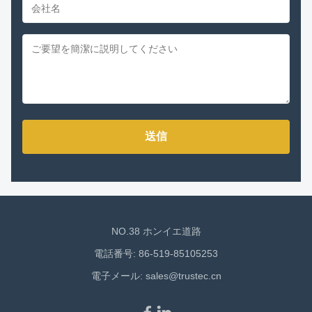
送信
NO.38 ホンイエ道路
電話番号: 86-519-85105253
電子メール:
sales@trustec.cn