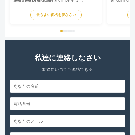
steel sheet for enclosure and impeller. 2.
fan commonly u
Reasonable structure, high efficiency, low noise,
and Air Conditi
small vibration. Main advantages 1. Experience and
and various oth
最もよい価格を得なさい
good service. We professionally produce fan motors
by generating 
for more than 10 years. And we have done
radially outward
internationa...
私達に連絡しなさい
私達にいつでも連絡できる