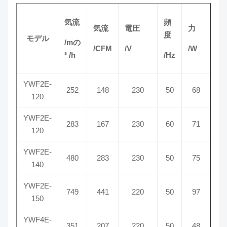
気流
頻
気流
電圧
力
速
度
モデル
/mの
/CFM
/V
/W
/R
³ /h
/Hz
YWF2E-
252
148
230
50
68
24
120
YWF2E-
283
167
230
60
71
27
120
YWF2E-
480
283
230
50
75
23
140
YWF2E-
749
441
220
50
97
25
150
YWF4E-
351
207
220
50
48
14