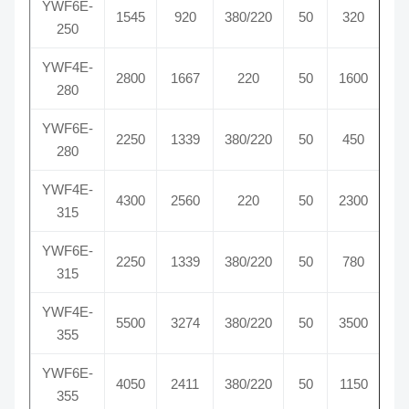
YWF6E-
1545
920
380/220
50
320
9
250
YWF4E-
2800
1667
220
50
1600
13
280
YWF6E-
2250
1339
380/220
50
450
9
280
YWF4E-
4300
2560
220
50
2300
13
315
YWF6E-
2250
1339
380/220
50
780
9
315
YWF4E-
5500
3274
380/220
50
3500
13
355
YWF6E-
4050
2411
380/220
50
1150
9
355