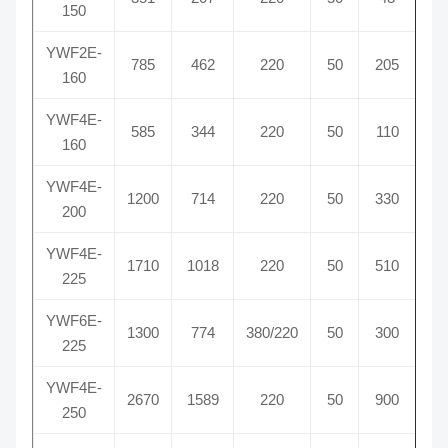
150
YWF2E-
785
462
220
50
205
22
160
YWF4E-
585
344
220
50
110
13
160
YWF4E-
1200
714
220
50
330
12
200
YWF4E-
1710
1018
220
50
510
13
225
YWF6E-
1300
774
380/220
50
300
9
225
YWF4E-
2670
1589
220
50
900
13
250