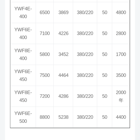
YWF4E-
6500
3869
380/220
50
4800
14
400
YWF6E-
7100
4226
380/220
50
2800
8
400
YWF8E-
5800
3452
380/220
50
1700
7
400
YWF6E-
7500
4464
380/220
50
3500
9
450
YWF8E-
2000
7200
4286
380/220
50
6
450
年
YWF6E-
8800
5238
380/220
50
4400
9
500