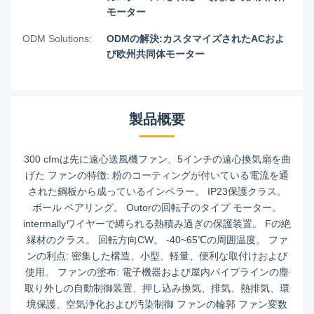
モーター
ODM Solutions:
ODMの解決:カスタマイズされたACおよ
び欧州共同体モーター
製品概要
300 cfmは先に遠心送風機ファン、5インチの遠心換気扇を曲
げた ファンの特徴: 粉のコーティングが付いている電流を通
された鋼板から成っているインペラー。 IP23保護クラス。
ボール ベアリング。 Outorの回転子のタイプ モーター。
intermallyワイヤーで縛られる熱積み過ぎの保護装置。 Fの絶
縁材のクラス。 回転方向CW。 -40~65℃の周囲温度。 ファ
ンの利点: 密集した構造、小型、軽量、便利な取付けおよび
使用。 ファンの塗布: 電子機器および屋内パイプラインの塵
取り外しの自動制御装置、押し込み換気、排気、熱排気、環
境保護、空気浄化および汚染制御 ファンの輪郭 ファン変数