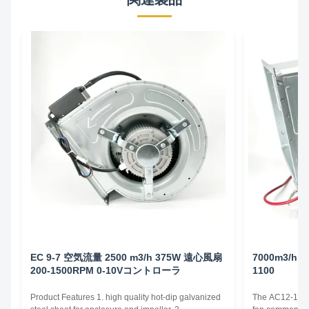
EC 9-7 空気流量 2500 m3/h 375W 遠心風扇
7000m3/h 
200-1500RPM 0-10Vコントローラ
1100
Product Features 1. high quality hot-dip galvanized
The AC12-12 cen