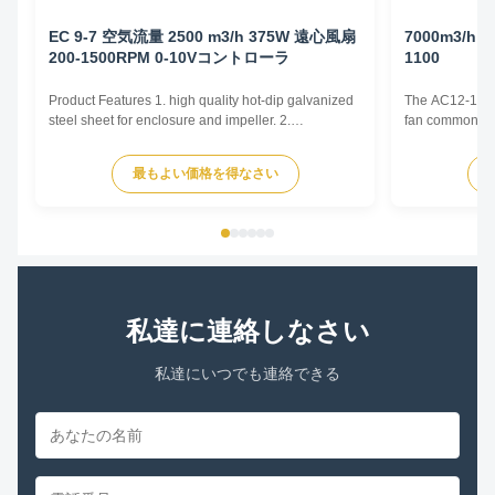
EC 9-7 空気流量 2500 m3/h 375W 遠心風扇
7000m3/h 
200-1500RPM 0-10Vコントローラ
1100
Product Features 1. high quality hot-dip galvanized
The AC12-12 cen
steel sheet for enclosure and impeller. 2.
fan commonly u
Reasonable structure, high efficiency, low noise,
and Air Conditi
small vibration. Main advantages 1. Experience and
and various oth
最もよい価格を得なさい
good service. We professionally produce fan motors
by generating 
for more than 10 years. And we have done
radially outward
internationa...
私達に連絡しなさい
私達にいつでも連絡できる