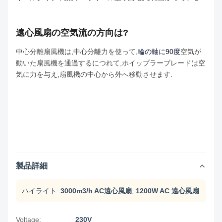
遠心風扇の空気流の方向は?
中心分離扇風機は,中心分離力を使って,
輪の軸に90度
空気が
動いた扇風機を通過するにつれて,ホイップラーブレードは空
気に力を与え,扇風機の中心から外へ移動させます.
製品詳細
ハイライト:
3000m3/h AC遠心風扇
,
1200W AC 遠心風扇
Voltage:
230V