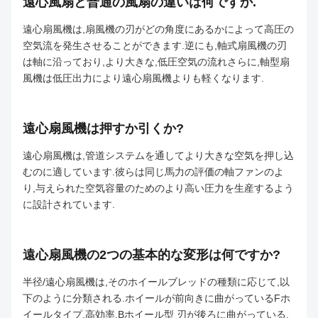
遠心風扇と普通の風扇の違いは何ですか.
遠心扇風機は,扇風機の刃がどの角度にあるかによって高圧の
空気流を発生させることができます.逆にも,軸式扇風機の刃
は軸に沿っており,より大きな,低圧空気の流れさらに,軸型扇
風機は低圧出力により遠心扇風機よりも軽くなります.
遠心扇風機は押すか引くか?
遠心扇風機は,管道システムを通してより大きな空気を押し込
むのに適しています.彼らは同じ馬力の評価の軸ファンのよ
り,与えられた空気容量のためのより高い圧力を生産するよう
に設計されています.
遠心扇風機の2つの基本的な変形は何ですか?
半径/遠心扇風機は,そのホイールブレッドの種類に応じて,以
下のように分類される.ホイールが前向きに曲がっているFホ
イールタイプ.高効率.Bホイール型 刃が後ろに曲がっている.