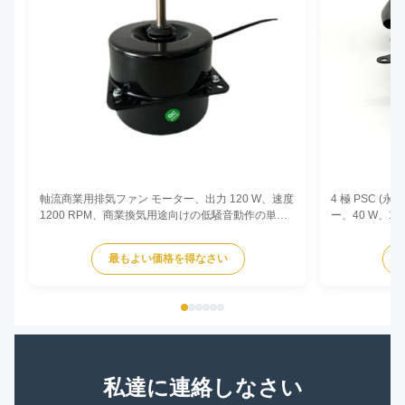
軸流商業用排気ファン モーター、出力 120 W、速度
4 極 PSC 
1200 RPM、商業換気用途向けの低騒音動作の単相
ー、40 W、1
非同期タイプ。
めの銅巻線と
ンサ実行設計
最もよい価格を得なさい
私達に連絡しなさい