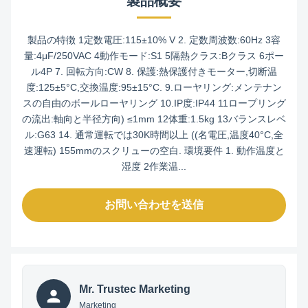
製品概要
製品の特徴 1定数電圧:115±10% V 2. 定数周波数:60Hz 3容
量:4μF/250VAC 4動作モード:S1 5隔熱クラス:Bクラス 6ポー
ル4P 7. 回転方向:CW 8. 保護:熱保護付きモーター,切断温
度:125±5°C,交換温度:95±15°C. 9.ローヤリング:メンテナン
スの自由のボールローヤリング 10.IP度:IP44 11ロープリング
の流出:軸向と半径方向) ≤1mm 12体重:1.5kg 13バランスレベ
ル:G63 14. 通常運転では30K時間以上 ((名電圧,温度40°C,全
速運転) 155mmのスクリューの空白. 環境要件 1. 動作温度と
湿度 2作業温...
お問い合わせを送信
Mr. Trustec Marketing
Marketing