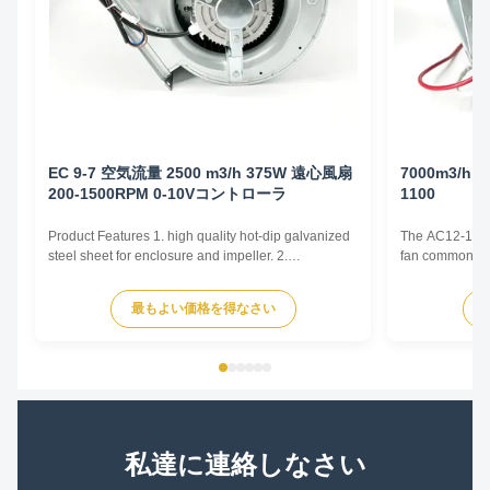
EC 9-7 空気流量 2500 m3/h 375W 遠心風扇
7000m3/h 
200-1500RPM 0-10Vコントローラ
1100
Product Features 1. high quality hot-dip galvanized
The AC12-12 cen
steel sheet for enclosure and impeller. 2.
fan commonly u
Reasonable structure, high efficiency, low noise,
and Air Conditi
small vibration. Main advantages 1. Experience and
and various oth
最もよい価格を得なさい
good service. We professionally produce fan motors
by generating 
for more than 10 years. And we have done
radially outward
internationa...
私達に連絡しなさい