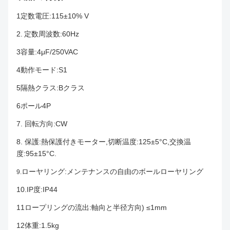
1定数電圧:115±10% V
2.
定数周波数:60Hz
3容量:4μF/250VAC
4動作モード:S1
5隔熱クラス:Bクラス
6ポール4P
7. 回転方向:CW
8. 保護:熱保護付きモーター,切断温度:125±5°C,交換温
度:95±15°C.
ローヤリング:メンテナンスの自由のボールローヤリング
9.
10.IP度:IP44
11ロープリングの流出:軸向と半径方向) ≤1mm
12体重:1.5kg