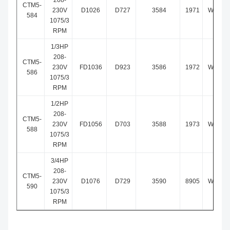
208-
CTM5-
230V
D1026
D727
3584
1971
WG840
584
1075/3
RPM
1/3HP
208-
CTM5-
230V
FD1036
D923
3586
1972
WG840
586
1075/3
RPM
1/2HP
208-
CTM5-
230V
FD1056
D703
3588
1973
WG840
588
1075/3
RPM
3/4HP
208-
CTM5-
230V
D1076
D729
3590
8905
WG840
590
1075/3
RPM