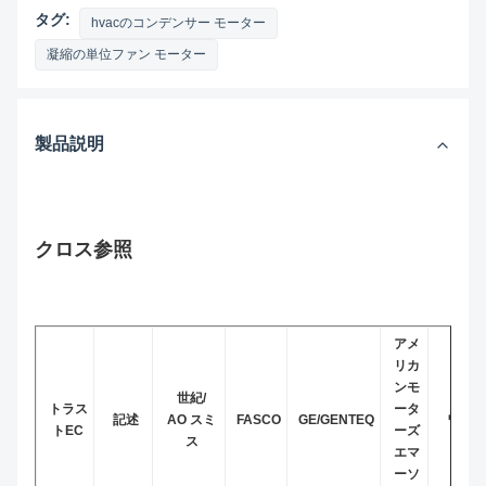
タグ:
hvacのコンデンサー モーター
凝縮の単位ファン モーター
製品説明
クロス参照
アメ
リカ
ンモ
世紀/
トラス
ータ
記述
AO スミ
FASCO
GE/GENTEQ
ワグナ
トEC
ーズ
ス
エマ
ーソ