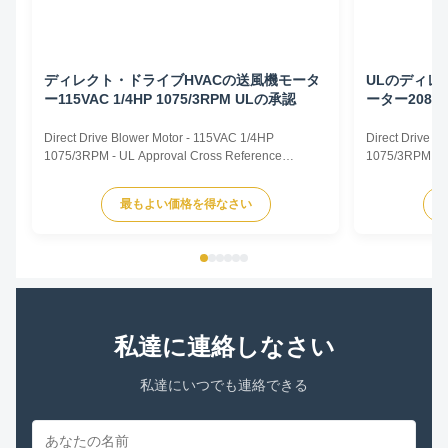
ディレクト・ドライブHVACの送風機モータ
ULのディレ
ー115VAC 1/4HP 1075/3RPM ULの承認
ーター208~23
扱う人モー
Direct Drive Blower Motor - 115VAC 1/4HP
Direct Drive 
1075/3RPM - UL Approval Cross Reference
1075/3RPM - Ai
CROSS REFERENCE TRUSTEC MOTOR.pdf
Direct Drive B
TRUSTEC DESCRIPTION CENTURY/ AO SMITH
Capacitor Motor
最もよい価格を得なさい
FASCO GE/ GENTEQ US MOTORS/ EMERSON
Rated Horsepo
WAGNER YORK SOURCE 1 MARATHON MARS
VAC Supply Fre
NORDYNE/ PARTNERS CHOICE PACKARD
825 or 1075rpm
RHEEM/RUUD PROTECH CONDENSER FAN
MOTORS ...
私達に連絡しなさい
私達にいつでも連絡できる