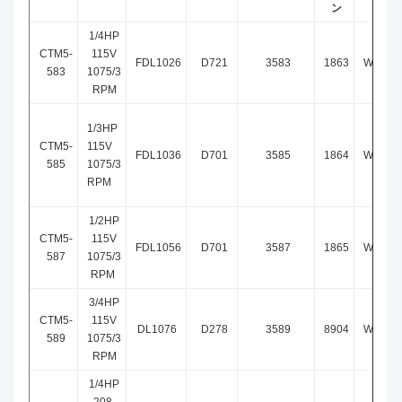
ン
1/4HP
CTM5-
115V
FDL1026
D721
3583
1863
WG840
583
1075/3
RPM
1/3HP
CTM5-
115V
FDL1036
D701
3585
1864
WG840
585
1075/3
RPM
1/2HP
CTM5-
115V
FDL1056
D701
3587
1865
WG840
587
1075/3
RPM
3/4HP
CTM5-
115V
DL1076
D278
3589
8904
WG840
589
1075/3
RPM
1/4HP