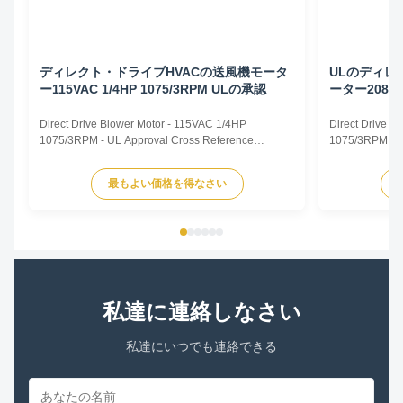
ディレクト・ドライブHVACの送風機モータ
ULのディレ
ー115VAC 1/4HP 1075/3RPM ULの承認
ーター208~23
扱う人モー
Direct Drive Blower Motor - 115VAC 1/4HP
Direct Drive 
1075/3RPM - UL Approval Cross Reference
1075/3RPM - Ai
CROSS REFERENCE TRUSTEC MOTOR.pdf
Direct Drive B
TRUSTEC DESCRIPTION CENTURY/ AO SMITH
Capacitor Motor
最もよい価格を得なさい
FASCO GE/ GENTEQ US MOTORS/ EMERSON
Rated Horsepo
WAGNER YORK SOURCE 1 MARATHON MARS
VAC Supply Fre
NORDYNE/ PARTNERS CHOICE PACKARD
825 or 1075rpm
RHEEM/RUUD PROTECH CONDENSER FAN
MOTORS ...
私達に連絡しなさい
私達にいつでも連絡できる