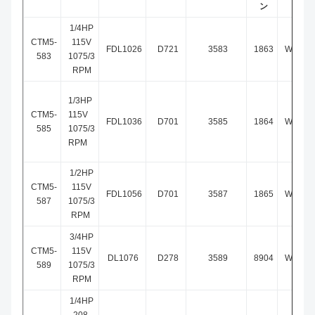
ン
1/4HP
CTM5-
115V
FDL1026
D721
3583
1863
WG840
583
1075/3
RPM
1/3HP
CTM5-
115V
FDL1036
D701
3585
1864
WG840
585
1075/3
RPM
1/2HP
CTM5-
115V
FDL1056
D701
3587
1865
WG840
587
1075/3
RPM
3/4HP
CTM5-
115V
DL1076
D278
3589
8904
WG840
589
1075/3
RPM
1/4HP