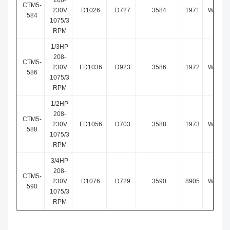
208-
CTM5-
230V
D1026
D727
3584
1971
WG840
584
1075/3
RPM
1/3HP
208-
CTM5-
230V
FD1036
D923
3586
1972
WG840
586
1075/3
RPM
1/2HP
208-
CTM5-
230V
FD1056
D703
3588
1973
WG840
588
1075/3
RPM
3/4HP
208-
CTM5-
230V
D1076
D729
3590
8905
WG840
590
1075/3
RPM