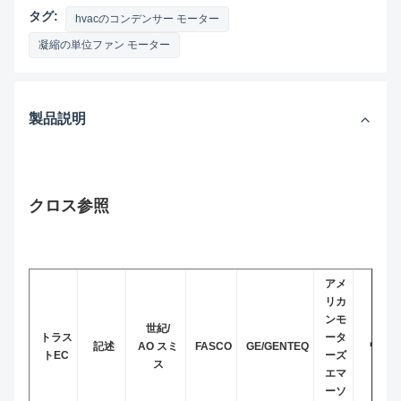
タグ:
hvacのコンデンサー モーター
凝縮の単位ファン モーター
製品説明
クロス参照
アメ
リカ
ンモ
世紀/
トラス
ータ
記述
AO スミ
FASCO
GE/GENTEQ
ワグナ
トEC
ーズ
ス
エマ
ーソ