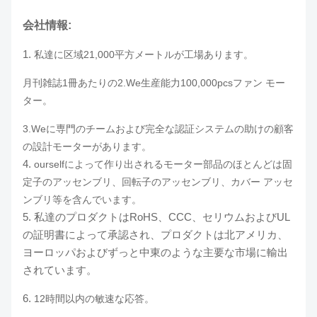
会社情報:
1.
私達に区域21,000平方メートルが工場あります。
月刊雑誌1冊あたりの2.We生産能力100,000pcsファン モー
ター。
3.Weに専門のチームおよび完全な認証システムの
助けの顧客
の設計モーターが
あります
。
4.
ourselfによって作り出されるモーター部品のほとんどは固
定子のアッセンブリ、回転子のアッセンブリ、カバー アッセ
ンブリ等を含んでいます。
5.
私達のプロダクトはRoHS、CCC、セリウムおよびUL
の証明書によって承認され、プロダクトは北アメリカ、
ヨーロッパおよびずっと中東のような主要な市場に輸出
されています。
6.
12時間以内の敏速な応答。