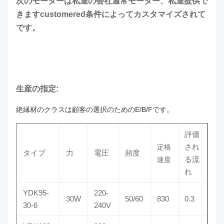
次のモーターは私達の会社通常モーター、私達提供で
きますcustomered条件によってカスタマイズされて
です。
生産の指定:
絶縁材のクラスは顧客の選択のためのE/B/Fです。
評価
され
定格
タイプ
力
電圧
頻度
る流
速度
れ
YDK95-
220-
30W
50/60
830
0.3
30-6
240V