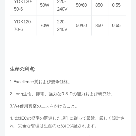
YDK120-
220-
50W
50/60
850
0.55
50-6
240V
YDK120-
220-
70W
50/60
850
0.65
70-6
240V
生産の利点:
1.Excellence質および競争価格。
2.Long生命、節電、強力なR & Dの能力および研究所。
3.We使用
真空のニスをかけること。
4.ItはIECの標準の関連した規則に従って最近、厳しく設計さ
れ、完全な管理は生産のために保証されます。