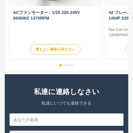
ACファンモーター - 1/25 220-240V
42 フレー
50/60HZ 1370RPM
1/6HP 220-
Fan Coil Unit 
1300RPM/3SPD
Specifications
Type Permanent
最もよい価格を得なさい
TEAO (Totally 
Equipped With
Phase Single P
私達に連絡しなさい
私達にいつでも連絡できる