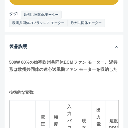
タグ:
欧州共同体dcモーター
欧州共同体のブラシレス モーター
欧州共同体モーター
製品説明
500W 80%の効率欧州共同体ECMファン モーター、渦巻
形は欧州共同体の遠心送風機ファン モーターを収納した
技術的な変数:
入
出
力
電
頻
力
パ
現
速度
圧
度
電
ワ
在
RPM