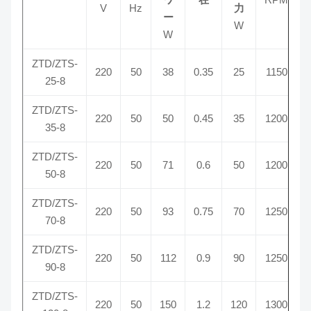
V
Hz
力
ー
W
W
ZTD/ZTS-
220
50
38
0.35
25
1150
0
25-8
ZTD/ZTS-
220
50
50
0.45
35
1200
0
35-8
ZTD/ZTS-
220
50
71
0.6
50
1200
50-8
ZTD/ZTS-
220
50
93
0.75
70
1250
0
70-8
ZTD/ZTS-
220
50
112
0.9
90
1250
0
90-8
ZTD/ZTS-
220
50
150
1.2
120
1300
0