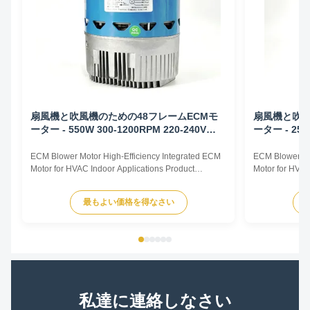
扇風機と吹風機のための48フレームECMモ
扇風機と吹風
ーター - 550W 300-1200RPM 220-240V
ーター - 250
50/60HZ
50/60HZ
ECM Blower Motor High-Efficiency Integrated ECM
ECM Blower Mo
Motor for HVAC Indoor Applications Product
Motor for HVAC
Overview The ECM Blower Motor is a high-
Overview The E
efficiency, fully integrated motor solution designed
efficiency, ful
最もよい価格を得なさい
for indoor HVAC air-moving equipment. By
for indoor HVA
combining advanced permanent magnet motor
combining adv
technology with an intelligent ...
technology with 
私達に連絡しなさい