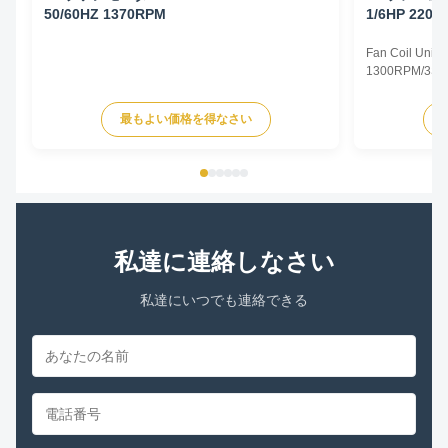
50/60HZ 1370RPM
1/6HP 220-
Fan Coil Unit 
1300RPM/3SPD
Specifications
Type Permanent
最もよい価格を得なさい
TEAO (Totally 
Equipped With
Phase Single P
私達に連絡しなさい
私達にいつでも連絡できる