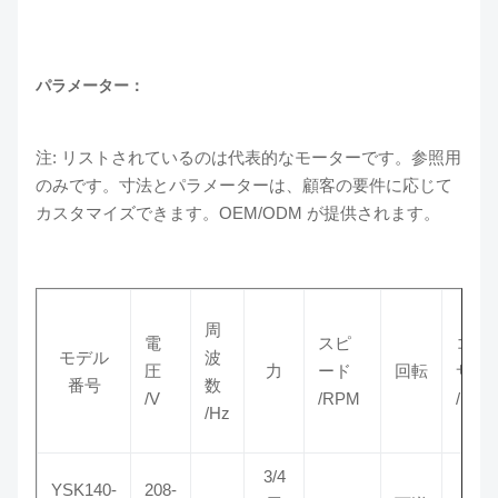
パラメーター：
注: リストされているのは代表的なモーターです。参照用
のみです。寸法とパラメーターは、顧客の要件に応じて
カスタマイズできます。OEM/ODM が提供されます。
周
電
スピ
コン
モデル
波
圧
力
ード
回転
サ
番号
数
/V
/RPM
/MDF
/Hz
3/4
YSK140-
208-