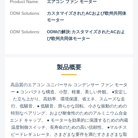
Product Name:
エアコン ファン モーター
ODM Solutions:
カスタマイズされたACおよび欧州共同体
モーター
ODM Solutions:
ODMの解決:カスタマイズされたACおよ
び欧州共同体モーター
製品概要
高品質のエアコン ユニバーサル コンデンサー ファン モータ
ー ● コンパクトな構造、小型、軽量、美しい外観。 ●安定し
た立ち上がり、高効率、環境保護、省エネ、スムーズな走
行、低騒音。● 低騒音、滑らかな回転、小さな振動のための
特別なベアリング、および耐食性のためのアルミニウム合金
エンド キャップ。 ● モーターを効果的に保護するための内蔵
温度制御スイッチ、長寿命のための高い信頼性。 ●マルチス
ピードレギュレータ、さまざまな要件を満たすさまざまな取