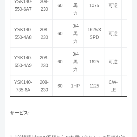
YSK140-
208-
60
馬
1075
可逆
15/
550-6A7
230
力
3/4
YSK140-
208-
1625/3
60
馬
可逆
7.5
550-4A8
230
SPD
力
3/4
YSK140-
208-
60
馬
1625
可逆
7.5
550-4A9
230
力
YSK140-
208-
CW-
60
1HP
1125
22/
735-6A
230
LE
サービス: