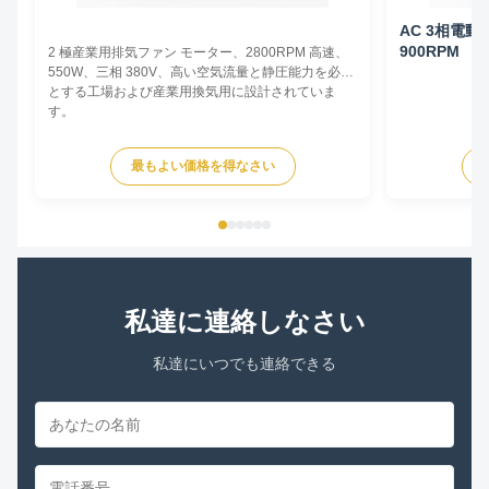
AC 3相電動モ
900RPM
2 極産業用排気ファン モーター、2800RPM 高速、
550W、三相 380V、高い空気流量と静圧能力を必要
とする工場および産業用換気用に設計されていま
す。
最もよい価格を得なさい
私達に連絡しなさい
私達にいつでも連絡できる