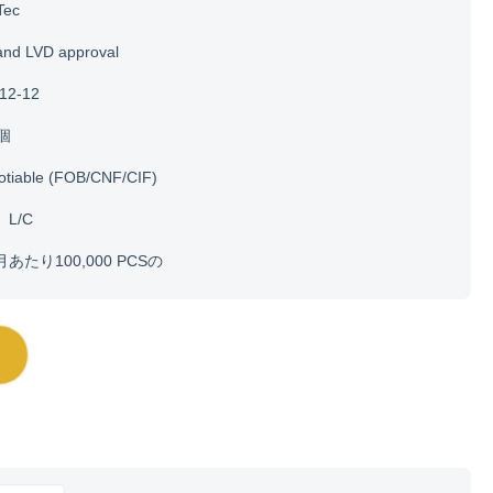
Tec
and LVD approval
12-12
0個
otiable (FOB/CNF/CIF)
、L/C
月あたり100,000 PCSの