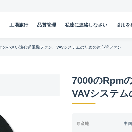
て
工場旅行
品質管理
私達に連絡しなさい
引用を
Rpmの小さい遠心送風機ファン、VAVシステムのための遠心管ファン
7000のRp
VAVシステ
原産地:
中国