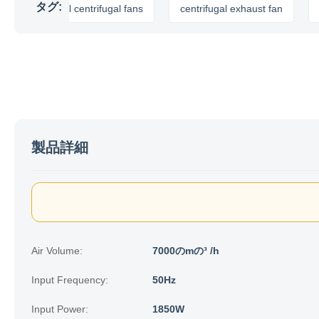
タグ:
industrial centrifugal fans
centrifugal exhaust fan
遠心
製品詳細
Air Volume:
7000のmの³ /h
Input Frequency:
50Hz
Input Power:
1850W