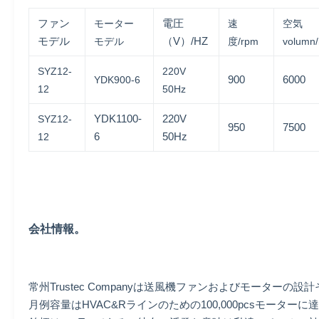
ファン
電圧
モーター
速
空気
モデル
（V）/HZ
モデル
度/rpm
volumn
SYZ12-
220V
900
6000
YDK900-6
12
50Hz
YDK1100-
220V
SYZ12-
950
7500
6
50Hz
12
会社情報。
常州Trustec Companyは送風機ファンおよびモーターの
月例容量はHVAC&Rラインのための100,000pcsモーター