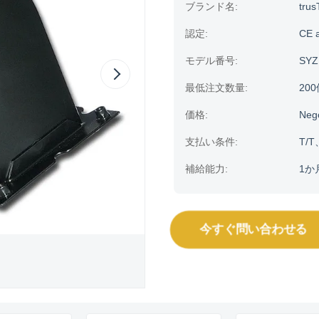
ブランド名:
trus
認定:
CE 
モデル番号:
SYZ
最低注文数量:
20
価格:
Neg
支払い条件:
T/T
補給能力:
1か
今すぐ問い合わせる