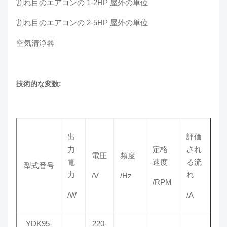
割れ目のエアコンの 1-2HP 屋外の単位
割れ目のエアコンの 2-5HP 屋外の単位
空気清浄器
技術的な変数:
出
評価
力
定格
され
電圧
頻度
電
速度
る流
型式番号
力
れ
/V
/Hz
/RPM
/W
/A
YDK95-
220-