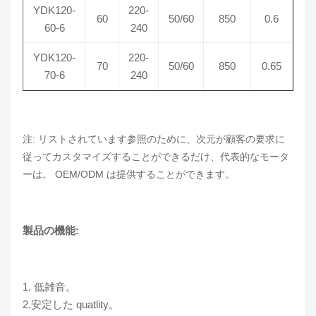
YDK120-
220-
60
50/60
850
0.6
60-6
240
YDK120-
220-
70
50/60
850
0.65
70-6
240
注: リストされています参照のために、次元が顧客の要求に
従ってカスタマイズすることができるだけ、代表的なモータ
ーは。 OEM/ODM は提供することができます。
製品の機能:
1. 低雑音。
2.安定した quatlity。