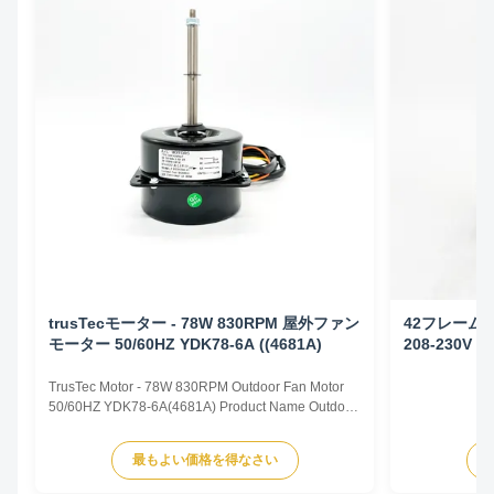
trusTecモーター - 78W 830RPM 屋外ファン
42フレーム
モーター 50/60HZ YDK78-6A ((4681A)
208-230V 5
TrusTec Motor - 78W 830RPM Outdoor Fan Motor
50/60HZ YDK78-6A(4681A) Product Name Outdoor
Fan Motor Voltage 208V-230V Frequency 60 Hz
Output Power 78W Pole 6P AMPS 0.83A Speed
最もよい価格を得なさい
900RPM Capacitor 6μF/370V Insulation Class
Class B Rotation CCW-SE Other protection