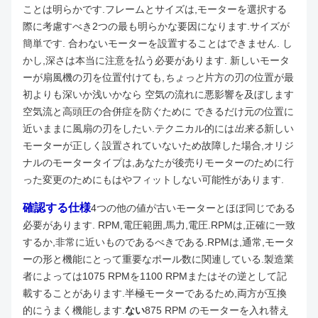
ことは明らかです.フレームとサイズは,モーターを選択する
際に考慮すべき2つの最も明らかな要因になります.
サイズが
簡単です. 合わないモーターを設置することはできません. し
かし,深さは本当に注意を払う必要があります. 新しいモータ
ーが扇風機の刃を位置付けても,
ちょっと
片方の刃の位置が最
初よりも深いか浅いかなら 空気の流れに悪影響を及ぼします
空気流と高頭圧の合併症を防ぐために できるだけ元の位置に
近いままに風扇の刃をしたい.
テクニカル的には
出来る
新しい
モーターが正しく設置されていないため故障した場合,オリジ
ナルのモータータイプは,あなたが後売りモーターのために行
った変更のためにもはやフィットしない可能性があります.
確認する仕様
4つの他の値が古いモーターとほぼ同じである
必要があります. RPM,電圧範囲,馬力,電圧.
RPMは,正確に一致
するか,非常に近いものであるべきである.RPMは,通常,モータ
ーの形と機能にとって重要なポール数に関連している.製造業
者によっては1075 RPMを1100 RPMまたはその逆として記
載することがあります.半極モーターであるため,両方が互換
的にうまく機能します.
ない
875 RPM のモーターを入れ替え