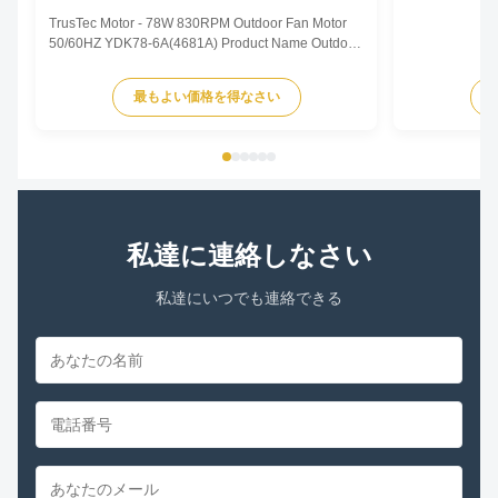
TrusTec Motor - 78W 830RPM Outdoor Fan Motor
50/60HZ YDK78-6A(4681A) Product Name Outdoor
Fan Motor Voltage 208V-230V Frequency 60 Hz
Output Power 78W Pole 6P AMPS 0.83A Speed
最もよい価格を得なさい
900RPM Capacitor 6μF/370V Insulation Class
Class B Rotation CCW-SE Other protection
THERMALLY PROTECTED Key Parameters Model
...
私達に連絡しなさい
私達にいつでも連絡できる