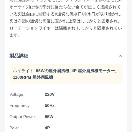
オーケイ
刃は他の部分に当たらない
全てが正しく接続されて
いる
刃は自由に回転する
p適切な流水口/排水口が取り除かれ,
刃は布団の適切な高度に置かれ,上部はしっかりと固定され,
ローテーションワイヤーは隔離され,しっかりと固定されてい
ます.
製品詳細
ハイライト:
95Wの屋外扇風機
,
4P 屋外扇風機モーター
,
1100RPM 屋外扇風機
Voltage:
220V
Frequency:
50Hz
Output Power:
95W
Pole:
4P