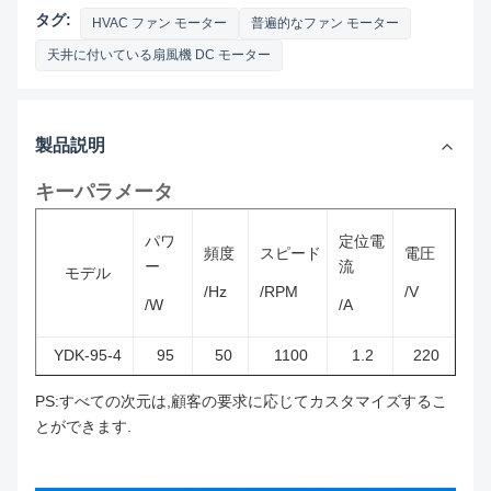
タグ:
HVAC ファン モーター
普遍的なファン モーター
天井に付いている扇風機 DC モーター
製品説明
キーパラメータ
パワ
定位電
頻度
スピード
電圧
ー
流
モデル
/Hz
/RPM
/V
/W
/A
YDK-95-4
95
50
1100
1.2
220
PS:すべての次元は,顧客の要求に応じてカスタマイズするこ
とができます.