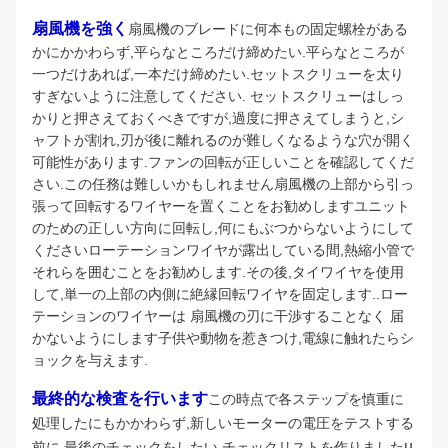
扇風機を強く
扇風機のブレードに何本もの固定螺栓がある
かにかかわらず,平らなところだけ締めたい.平らなところが
一つだけあれば,一本だけ締めたい.セットスクリューを太り
すぎないように注意してください. セットスクリューはしっ
かりと押さえておくべきですが,過度に押さえてしまうと,シ
ャフトが割れ,刃が後に離れるのが難しくなるような穴が開く
可能性があります.ファンの回転が正しいことを確認してくだ
さい.この任務は難しいかもしれません扇風機の上部から引っ
張って回転するワイヤーを置くことをお勧めしますユニット
のための正しい方向に回転し,何にもぶつからないようにして
くださいローテーションワイヤが露出している間,熱縮小管で
それらを囲むことをお勧めします.その後,タイワイヤを使用
して,単一の上部の内側に絶縁回転ワイヤを固定します..ロー
テーションのワイヤーは 扇風機の刃に干渉することなく 届
かないようにします子供や動物を惹きつけ,電線に触れたらシ
ョックを与えます.
最終的な検査を行います
この時点で各ステップを慎重に
処理したにもかかわらず,新しいモーターの電圧をテストする
u
前に,最後のチェックをしたい.チェックリストを作りました