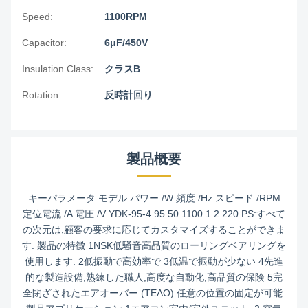
Speed:
1100RPM
Capacitor:
6μF/450V
Insulation Class:
クラスB
Rotation:
反時計回り
製品概要
キーパラメータ モデル パワー /W 頻度 /Hz スピード /RPM
定位電流 /A 電圧 /V YDK-95-4 95 50 1100 1.2 220 PS:すべて
の次元は,顧客の要求に応じてカスタマイズすることができま
す. 製品の特徴 1NSK低騒音高品質のローリングベアリングを
使用します. 2低振動で高効率で 3低温で振動が少ない 4先進
的な製造設備,熟練した職人,高度な自動化,高品質の保険 5完
全閉ざされたエアオーバー (TEAO) 任意の位置の固定が可能.