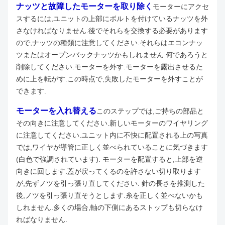
ナッツと故障したモーターを取り除く
モーターにアクセ
スするには,ユニットの上部にボルトを付けているナッツを外
さなければなりません.後でそれらを交換する必要があります
ので,ナッツの種類に注意してください.それらはエコンナッ
ツまたはオープンバックナッツかもしれません.何であろうと
削除してください.
モーターを外す.モーターを露出させるた
めに上を転がす.この時点で,失敗したモーターを外すことが
できます.
モーターを入れ替える
このステップでは,ご持ちの部品と
その向きに注意してください.新しいモーターのワイヤリング
に注意してください.ユニット内に不快に配置される上の写真
では,ワイヤが導管に正しく並べられていることに気づきます
(白色で強調されています). モーターを配置すると,上部を逆
向きに回します.蓋が戻ってくるのを許さない切り取ります
が,先ずノツを引っ張り直してください. 針の長さを推測した
後,ノツを引っ張り直そうとします.糸を正しく並べないかも
しれません.多くの場合,軸の下側にあるストップも切らなけ
ればなりません.