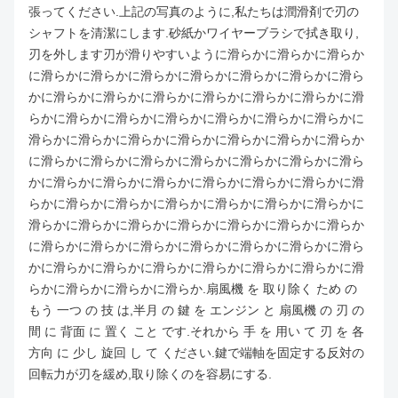
張ってください.上記の写真のように,私たちは潤滑剤で刃の
シャフトを清潔にします.砂紙かワイヤーブラシで拭き取り,
刃を外します刃が滑りやすいように滑らかに滑らかに滑らか
に滑らかに滑らかに滑らかに滑らかに滑らかに滑らかに滑ら
かに滑らかに滑らかに滑らかに滑らかに滑らかに滑らかに滑
らかに滑らかに滑らかに滑らかに滑らかに滑らかに滑らかに
滑らかに滑らかに滑らかに滑らかに滑らかに滑らかに滑らか
に滑らかに滑らかに滑らかに滑らかに滑らかに滑らかに滑ら
かに滑らかに滑らかに滑らかに滑らかに滑らかに滑らかに滑
らかに滑らかに滑らかに滑らかに滑らかに滑らかに滑らかに
滑らかに滑らかに滑らかに滑らかに滑らかに滑らかに滑らか
に滑らかに滑らかに滑らかに滑らかに滑らかに滑らかに滑ら
かに滑らかに滑らかに滑らかに滑らかに滑らかに滑らかに滑
らかに滑らかに滑らかに滑らか.
扇風機 を 取り除く ため の
もう 一つ の 技 は,半月 の 鍵 を エンジン と 扇風機 の 刃 の
間 に 背面 に 置く こと です.それから 手 を 用い て 刃 を 各
方向 に 少し 旋回 し て ください.鍵で端軸を固定する反対の
回転力が刃を緩め,取り除くのを容易にする.