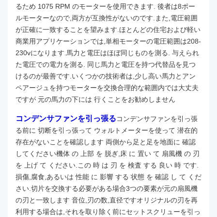
るため 1075 RPM のモーターを使用できます. 後者は8ポー
ルモーターなので,両方が互換性がないのです.
また,電圧範囲
が正確に一致することを望みます.ほとんどの住宅および軽い
商業用アプリケーションでは,単相モーターの電圧範囲は208-
230vになります.
馬力と電圧はほぼ同じものを測る. 与えられ
た電圧での電力を測る. 同じ馬力と電圧を持つ代替品を見つ
けるのが最善です.いくつかの技術者は,少し高い馬力とアン
ペアージュを持つモーターを交換合理的な範囲内では大丈夫
ですが 元の馬力の下には 行くことをお勧めしません
コンデンサファンを引っ張る
コンデンサファンを引っ張
る前に 切断を引っ張って ウォルトメーターを使って 潜在的
存在がないことを確認します 両側から足と足を地面に 確認
してください
機体 の 上部 を 脱ぎ,床 に 置い て 扇風機 の 刃
を 上げ て ください.この 時 は 刃 を 検査 する 良い 時 です.
損傷,腐食,あるいは 性能 に 影響 する 状態 を 確認 し て くだ
さい.切片を交換する必要がある場合3つの要素が元の扇風機
の刃と一致します 音位,刃の数,直径です
オリジナルの刃を再
利用する場合は,それを取り除く前にセットスクリューを引っ