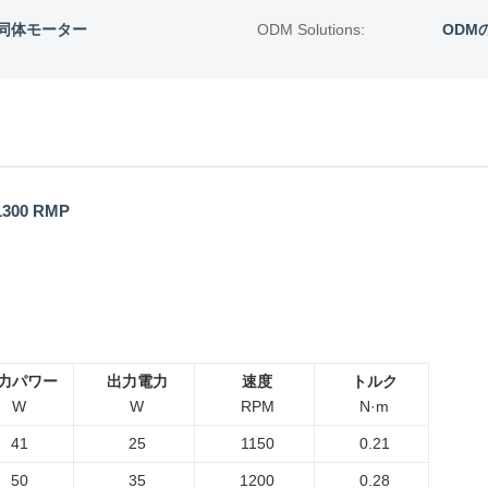
同体モーター
ODM Solutions:
ODM
0 RMP
力パワー
出力電力
速度
トルク
W
W
RPM
N·m
41
25
1150
0.21
50
35
1200
0.28