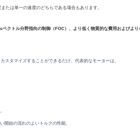
速度、多速度または単一の速度のどちらである場合もあります。
nsorlessベクトル分野指向の制御（FOC）、より低く物質的な費用お
てカスタマイズすることができるだけ、代表的なモーターは。
。
い開始の流れのよいトルクの性能。