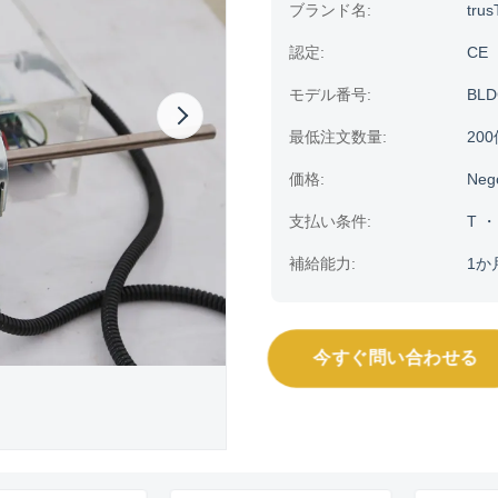
ブランド名:
trus
認定:
CE
モデル番号:
BLD
最低注文数量:
20
価格:
Neg
支払い条件:
T 
補給能力:
1か
今すぐ問い合わせる